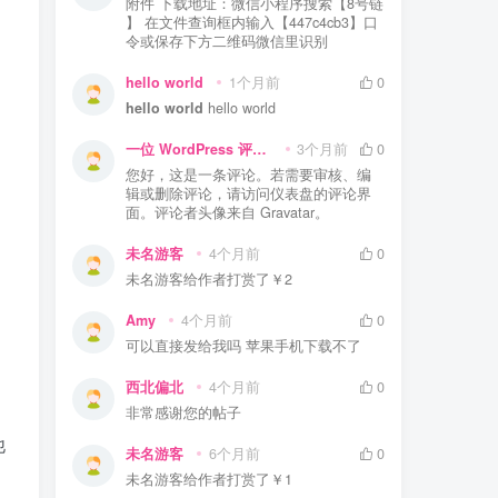
附件 下载地址：微信小程序搜索【8号链
】 在文件查询框内输入【447c4cb3】口
令或保存下方二维码微信里识别
hello world
1个月前
0
hello world
hello world
一位 WordPress 评论者
3个月前
0
您好，这是一条评论。若需要审核、编
辑或删除评论，请访问仪表盘的评论界
面。评论者头像来自 Gravatar。
未名游客
4个月前
0
未名游客
给作者打赏了
￥2
Amy
4个月前
0
可以直接发给我吗 苹果手机下载不了
西北偏北
4个月前
0
非常感谢您的帖子
他
未名游客
6个月前
0
未名游客
给作者打赏了
￥1