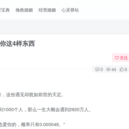
爱宝典
挽救婚姻
经营婚姻
心灵驿站
你这4样东西
关注
0
44
6
，这份遇见却犹如前世的天定。
000个人，那么一生大概会遇到2920万人。
的，概率只有0.000049。”