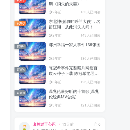
期《消失的夫妻》
2年前
153人已阅读
东北神秘悍匪“呼兰大侠”，名
TOP3
留江湖，从此消失人间！
2年前
143人已阅读
鄂州幸福一家人事件139张图
TOP4
2年前
136人已阅读
陈冠希事件完整照片网盘百
TOP5
度云种子下载 陈冠希艳照门
1300张图片全集 陈冠希艳照
3年前
126人已阅读
门全部图片观看
温兆伦最好听的十首歌(温兆
TOP6
伦经典MV合集)
3年前
121人已阅读
哀莫过于心死
13天前
0