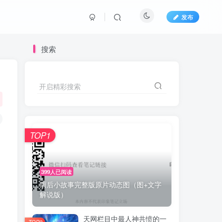
发布
搜索
开启精彩搜索
TOP1
399人已阅读
雨后小故事完整版原片动态图（图+文字
解说版）
天网栏目中最人神共愤的一
TOP2