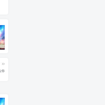
东北神秘悍匪“呼兰大侠”，名留江湖，从此消失人间！
鄂州幸福一家人事件139张图
陈冠希事件完整照片网盘百度云种子下载 陈冠希艳照门1300张图片全集 陈冠希艳照门全部图片观看
篇
去你