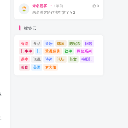
未名游客
1年前
0
未名游客
给作者打赏了
￥2
标签云
。
香港
食品
音乐
韩国
陈冠希
阿娇
门事件
门
重温经典
软件
豚鼠系列
课本
说说
诗词
论坛
英文
艳照门
美食
美国
罗大佑
他
觉