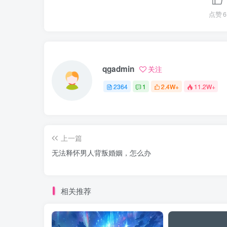
点赞
6
qgadmin
关注
2364
1
2.4W+
11.2W+
上一篇
无法释怀男人背叛婚姻，怎么办
相关推荐