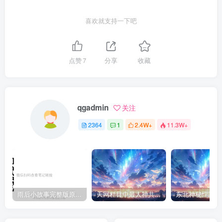
喜欢就支持一下吧
点赞
7
分享
收藏
qgadmin
关注
2364
1
2.4W+
11.3W+
雨后小故事完整版原片动态图（图+文字解说版）
天网栏目中最人神共愤的一期《消失的夫妻》