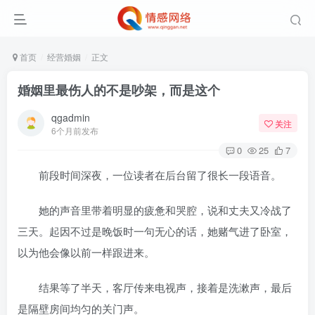
首页
经营婚姻
正文
婚姻里最伤人的不是吵架，而是这个
qgadmin
关注
6个月前发布
0
25
7
前段时间深夜，一位读者在后台留了很长一段语音。
她的声音里带着明显的疲惫和哭腔，说和丈夫又冷战了
三天。起因不过是晚饭时一句无心的话，她赌气进了卧室，
以为他会像以前一样跟进来。
结果等了半天，客厅传来电视声，接着是洗漱声，最后
是隔壁房间均匀的关门声。