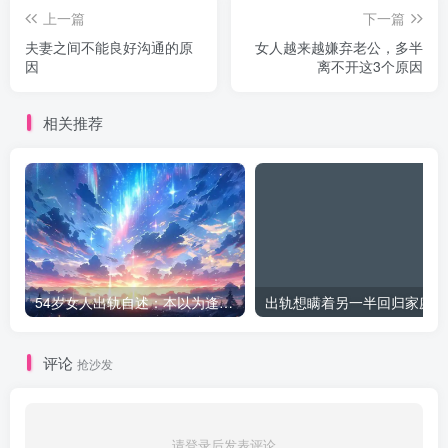
上一篇
下一篇
夫妻之间不能良好沟通的原
女人越来越嫌弃老公，多半
因
离不开这3个原因
相关推荐
54岁女人出轨自述：本以为逢场作戏
出
评论
抢沙发
请登录后发表评论