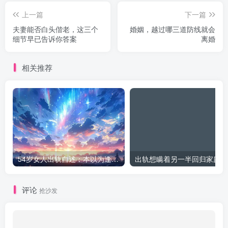
上一篇
下一篇
夫妻能否白头偕老，这三个
婚姻，越过哪三道防线就会
细节早已告诉你答案
离婚
相关推荐
54岁女人出轨自述：本以为逢场作戏
出
评论
抢沙发