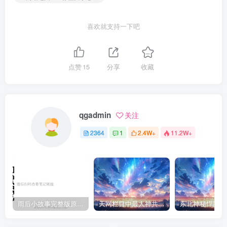
喜欢就支持一下吧
点赞
15
分享
收藏
qgadmin
关注
2364
1
2.4W+
11.2W+
雨后小故事完整版原片动态图（图+文字解说版）
天网栏目中最人神共愤的一期《消失的夫妻》