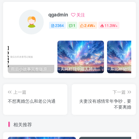
qgadmin
关注
2364
1
2.4W+
11.3W+
雨后小故事完整版原片动态图（图+文字解说版）
天网栏目中最人神共愤的一期《消失的夫妻》
上一篇
下一篇
不想离婚怎么和老公沟通
夫妻没有感情常年争吵，要
不要离婚
相关推荐