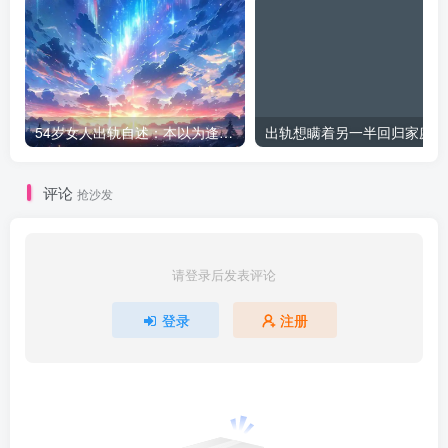
54岁女人出轨自述：本以为逢场作戏
出
评论
抢沙发
请登录后发表评论
登录
注册