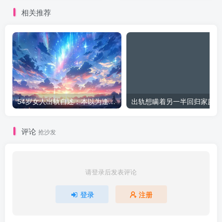
相关推荐
54岁女人出轨自述：本以为逢场作戏
出
评论
抢沙发
请登录后发表评论
登录
注册