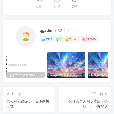
点赞
5
分享
收藏
qgadmin
关注
2364
1
2.4W+
11.2W+
雨后小故事完整版原片动态图（图+文字解说版）
天网栏目中最人神共愤的一期《消失的夫妻》
上一篇
下一篇
老公对我很好，但我还是想
为什么男人明明背叛了婚
出轨
姻，却不肯承认