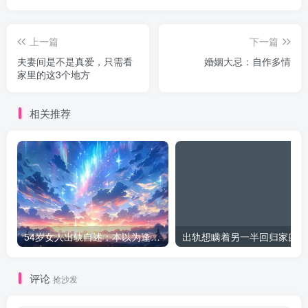
上一篇
下一篇
夫妻间是不是真爱，只需看
婚姻大忌：自作多情
家里的这3个地方
相关推荐
54岁女人出轨自述：本以为逢场作戏
出
评论
抢沙发