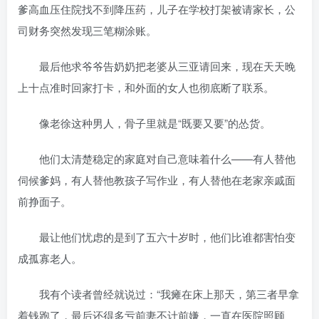
爹高血压住院找不到降压药，儿子在学校打架被请家长，公
司财务突然发现三笔糊涂账。
最后他求爷爷告奶奶把老婆从三亚请回来，现在天天晚
上十点准时回家打卡，和外面的女人也彻底断了联系。
像老徐这种男人，骨子里就是“既要又要”的怂货。
他们太清楚稳定的家庭对自己意味着什么——有人替他
伺候爹妈，有人替他教孩子写作业，有人替他在老家亲戚面
前挣面子。
最让他们忧虑的是到了五六十岁时，他们比谁都害怕变
成孤寡老人。
我有个读者曾经就说过：“我瘫在床上那天，第三者早拿
着钱跑了，最后还得多亏前妻不计前嫌，一直在医院照顾