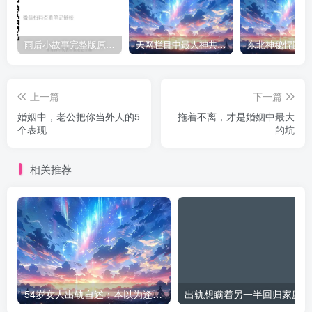
雨后小故事完整版原片动态图（图+文字解说版）
天网栏目中最人神共愤的一期《消失的夫妻》
上一篇
下一篇
婚姻中，老公把你当外人的5
拖着不离，才是婚姻中最大
个表现
的坑
相关推荐
54岁女人出轨自述：本以为逢场作戏
出