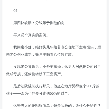
04
第四块软肋：分钱等于割他的肉
再来说个真实的案例。
我闺蜜小舒，结婚头几年陪着老公住地下室啃馒头，后
来老公创业成功，账户里躺着八位数存款。
发现老公背叛后，小舒要离婚，这男人居然把公司账目
做成亏损，还偷偷转移了三套房产。
最后法院强制执行那天，他坐在地库哭得像个200斤的
孩子——因为小舒要分走他55%的财产。
这些男人的逻辑很简单：钱是我挣的，凭什么分给你？