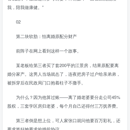
我，陪我做康健。”
02
第二块软肋：怕离婚原配分财产
前阵子在网上看到这样一个故事。
某老板给第三者买了套200平的江景房，结果原配要离
婚分家产。这男人当场就怂了，连夜把房子过户给亲弟弟，
被拆穿后在民政局门口抱着柱子不撒手。
为什么？因为他算过账——离了婚老婆要分走公司45%
股权，三套学区房归老婆，每个月自己还得付三万抚养费。
第三者倒是想上位，可人家张口就问他要百万彩礼，还
要求签好她要求的婚前协议。