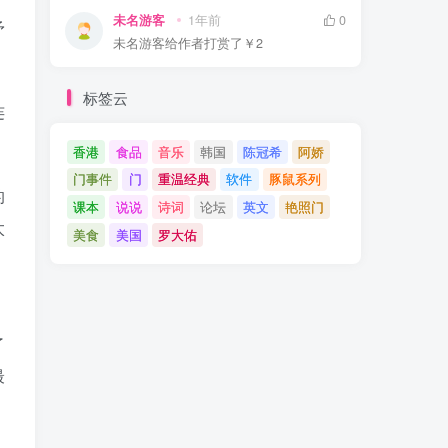
未名游客
1年前
0
矛
未名游客
给作者打赏了
￥2
标签云
连
香港
食品
音乐
韩国
陈冠希
阿娇
门事件
门
重温经典
软件
豚鼠系列
的
课本
说说
诗词
论坛
英文
艳照门
太
美食
美国
罗大佑
了
最