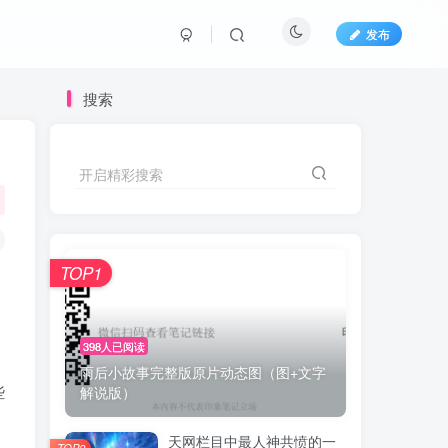
发布
搜索
开启精彩搜索
TOP1
398人已阅读
雨后小故事完整版原片动态图（图+文字
些
解说版）
天网栏目中最人神共愤的一
TOP2