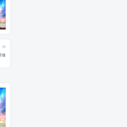
东北神秘悍匪“呼兰大侠”，名留江湖，从此消失人间！
鄂州幸福一家人事件139张图
陈冠希事件完整照片网盘百度云种子下载 陈冠希艳照门1300张图片全集 陈冠希艳照门全部图片观看
篇
要做
了，这样挽回
同性恋怎么过夫妻生活的呢