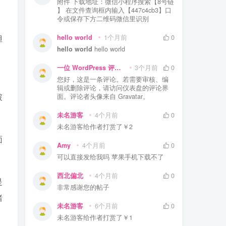
附件 下载地址：微信小程序搜索【8号链
】 在文件查询框内输入【447c4cb3】口
令或保存下方二维码微信里识别
但
hello world
1个月前
0
hello world
hello world
一位 WordPress 评论者
3个月前
0
您好，这是一条评论。若需要审核、编
。
辑或删除评论，请访问仪表盘的评论界
破
面。评论者头像来自 Gravatar。
未名游客
4个月前
0
未名游客
给作者打赏了
￥2
面
Amy
4个月前
0
可以直接发给我吗 苹果手机下载不了
西北偏北
4个月前
0
是
非常感谢您的帖子
绪
未名游客
6个月前
0
未名游客
给作者打赏了
￥1