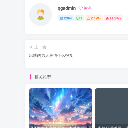
qgadmin
关注
2364
1
2.4W+
11.2W+
上一篇
出轨的男人最怕什么报复
相关推荐
54岁女人出轨自述：本以为逢场作戏