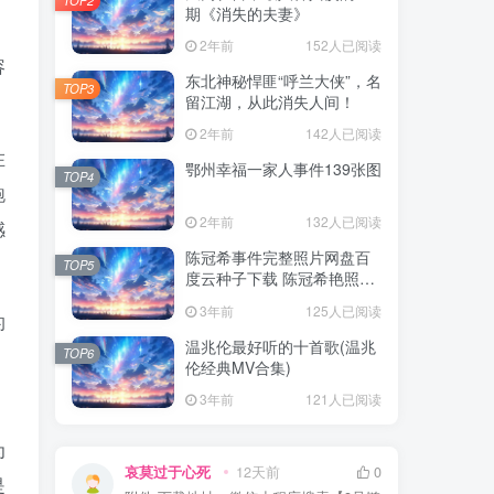
期《消失的夫妻》
2年前
152人已阅读
容
东北神秘悍匪“呼兰大侠”，名
TOP3
留江湖，从此消失人间！
2年前
142人已阅读
在
鄂州幸福一家人事件139张图
TOP4
跑
2年前
132人已阅读
感
陈冠希事件完整照片网盘百
TOP5
度云种子下载 陈冠希艳照门
1300张图片全集 陈冠希艳照
3年前
125人已阅读
的
门全部图片观看
温兆伦最好听的十首歌(温兆
TOP6
伦经典MV合集)
3年前
121人已阅读
为
哀莫过于心死
12天前
0
是