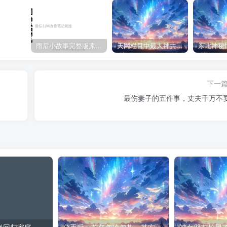
雨后小故事完整版原片动态图（图+文字解说版）
天网栏目中最人神共愤的一期《消失的夫妻》
下一
最伤妻子的五件事，丈夫千万不
出轨想瞒着另一半回归家庭，这可能吗
分手后，前任忽冷忽热，其实更容易复合
被女朋友拉黑