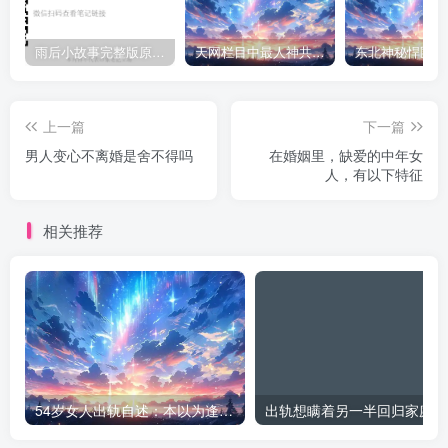
雨后小故事完整版原片动态图（图+文字解说版）
天网栏目中最人神共愤的一期《消失的夫妻》
上一篇
下一篇
男人变心不离婚是舍不得吗
在婚姻里，缺爱的中年女
人，有以下特征
相关推荐
54岁女人出轨自述：本以为逢场作戏
出