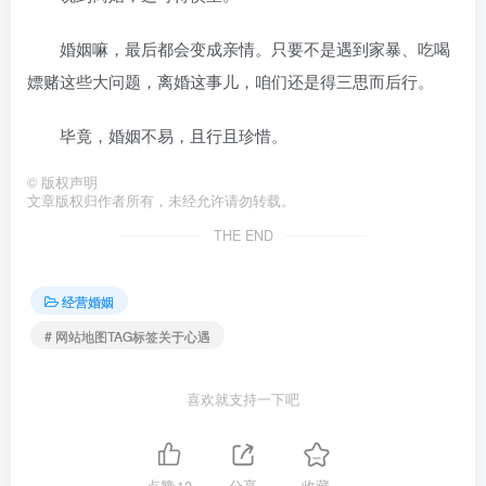
婚姻嘛，最后都会变成亲情。只要不是遇到家暴、吃喝
嫖赌这些大问题，离婚这事儿，咱们还是得三思而后行。
毕竟，婚姻不易，且行且珍惜。
©
版权声明
文章版权归作者所有，未经允许请勿转载。
THE END
经营婚姻
# 网站地图TAG标签关于心遇
喜欢就支持一下吧
点赞
12
分享
收藏