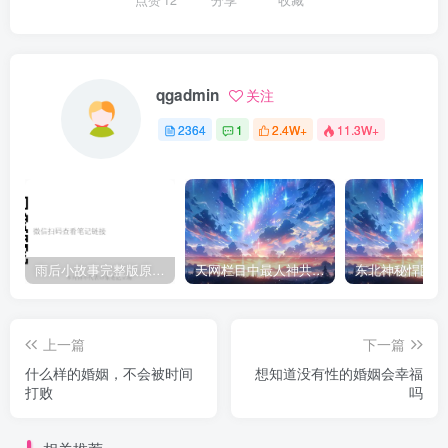
qgadmin
关注
2364
1
2.4W+
11.3W+
雨后小故事完整版原片动态图（图+文字解说版）
天网栏目中最人神共愤的一期《消失的夫妻》
上一篇
下一篇
什么样的婚姻，不会被时间
想知道没有性的婚姻会幸福
打败
吗