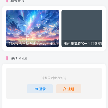
相关推荐
54岁女人出轨自述：本以为逢场作戏
出
评论
抢沙发
请登录后发表评论
登录
注册