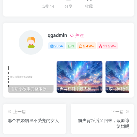
点赞
14
分享
收藏
qgadmin
关注
2364
1
2.4W+
11.2W+
雨后小故事完整版原片动态图（图+文字解说版）
天网栏目中最人神共愤的一期《消失的夫妻》
上一篇
下一篇
那个在婚姻里不受宠的女人
前夫背叛后又回来，该原谅
复婚吗