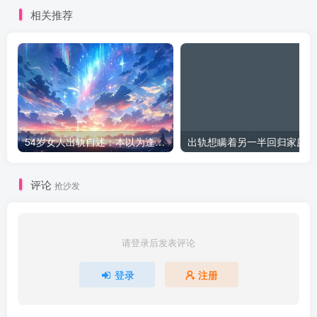
相关推荐
54岁女人出轨自述：本以为逢场作戏
出
评论
抢沙发
请登录后发表评论
登录
注册