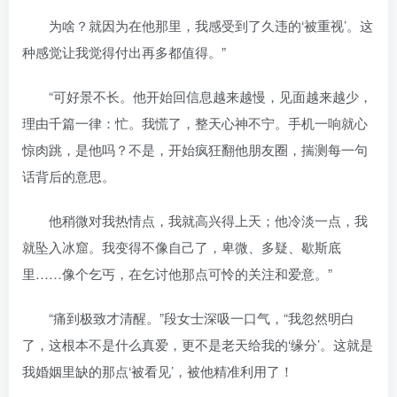
为啥？就因为在他那里，我感受到了久违的‘被重视’。这
种感觉让我觉得付出再多都值得。”
“可好景不长。他开始回信息越来越慢，见面越来越少，
理由千篇一律：忙。我慌了，整天心神不宁。手机一响就心
惊肉跳，是他吗？不是，开始疯狂翻他朋友圈，揣测每一句
话背后的意思。
他稍微对我热情点，我就高兴得上天；他冷淡一点，我
就坠入冰窟。我变得不像自己了，卑微、多疑、歇斯底
里……像个乞丐，在乞讨他那点可怜的关注和爱意。”
“痛到极致才清醒。”段女士深吸一口气，“我忽然明白
了，这根本不是什么真爱，更不是老天给我的‘缘分’。这就是
我婚姻里缺的那点‘被看见’，被他精准利用了！