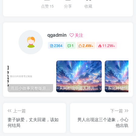
点赞
15
分享
收藏
qgadmin
关注
2364
1
2.4W+
11.2W+
雨后小故事完整版原片动态图（图+文字解说版）
天网栏目中最人神共愤的一期《消失的夫妻》
上一篇
下一篇
妻子缺爱，丈夫回避，该如
男人出现这三个迹象，小心
何结局
他出轨