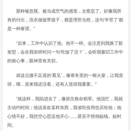
那种被忽视、被当成空气的感觉，太窒息了。好像我所
有的付出，洗衣做饭带孩子，都是理所当然，连句‘辛苦了’都
是一种奢望。”
“后来，工作中认识了他。他不一样。会注意到我换了新
发型，会在我加班时问一句‘吃饭了没？’，会听我絮叨工作中
的烦心事，眼神里有关切。
就这点微不足道的‘看见’，像寒冬里的一根火柴，让我觉
得，哦，原来我还活着，还有人觉得我重要。”
“就这样，我陷进去了，像抓住救命稻草。他说忙，我就
主动约时间；他说喜欢某样东西，我省吃俭用也买给他；他
心情不好，我挖空心思逗他开心……甚至不惜倒贴钱、贴时
间。