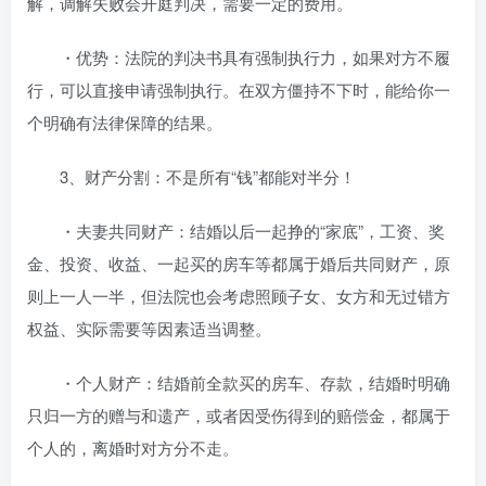
解，调解失败会开庭判决，需要一定的费用。
・优势：法院的判决书具有强制执行力，如果对方不履
行，可以直接申请强制执行。在双方僵持不下时，能给你一
个明确有法律保障的结果。
3、财产分割：不是所有“钱”都能对半分！
・夫妻共同财产：结婚以后一起挣的“家底”，工资、奖
金、投资、收益、一起买的房车等都属于婚后共同财产，原
则上一人一半，但法院也会考虑照顾子女、女方和无过错方
权益、实际需要等因素适当调整。
・个人财产：结婚前全款买的房车、存款，结婚时明确
只归一方的赠与和遗产，或者因受伤得到的赔偿金，都属于
个人的，离婚时对方分不走。