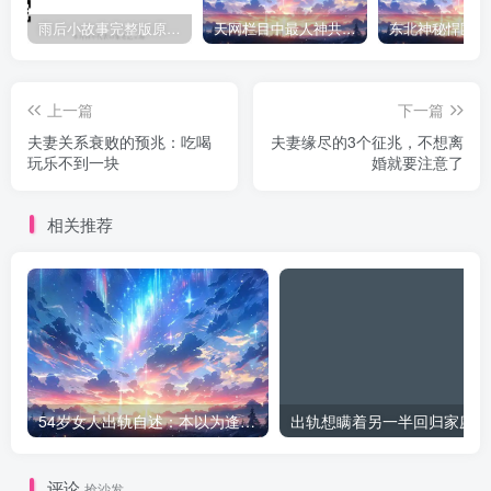
雨后小故事完整版原片动态图（图+文字解说版）
天网栏目中最人神共愤的一期《消失的夫妻》
上一篇
下一篇
夫妻关系衰败的预兆：吃喝
夫妻缘尽的3个征兆，不想离
玩乐不到一块
婚就要注意了
相关推荐
54岁女人出轨自述：本以为逢场作戏
出
评论
抢沙发