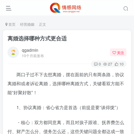
首页
经营婚姻
正文
离婚选择哪种方式更合适
qgadmin
关注
10个月前发布
0
27
10
两口子过不下去想离婚，摆在面前的只有两条路，协议
离婚和或者诉讼离婚，选择哪种离婚方式，关键看双方能不
能“好聚好散”！
1、协议离婚：省心省力是首选（前提是要“谈得拢”）
・核心：双方都同意离，而且对孩子跟谁、抚养费怎么
付、财产怎么分、债务怎么还，这些关键问题全都达成一致