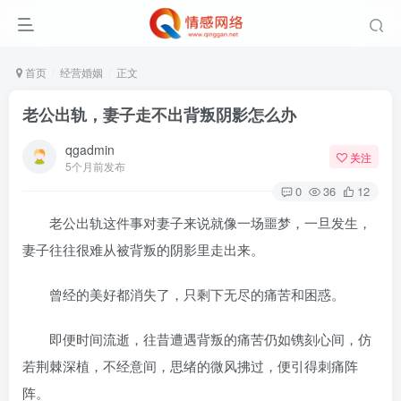
首页
经营婚姻
正文
老公出轨，妻子走不出背叛阴影怎么办
qgadmin
关注
5个月前发布
0
36
12
老公出轨这件事对妻子来说就像一场噩梦，一旦发生，
妻子往往很难从被背叛的阴影里走出来。
曾经的美好都消失了，只剩下无尽的痛苦和困惑。
即便时间流逝，往昔遭遇背叛的痛苦仍如镌刻心间，仿
若荆棘深植，不经意间，思绪的微风拂过，便引得刺痛阵
阵。