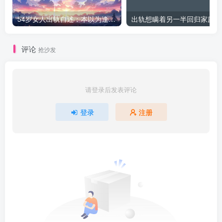
54岁女人出轨自述：本以为逢场作戏
出
评论
抢沙发
请登录后发表评论
登录
注册