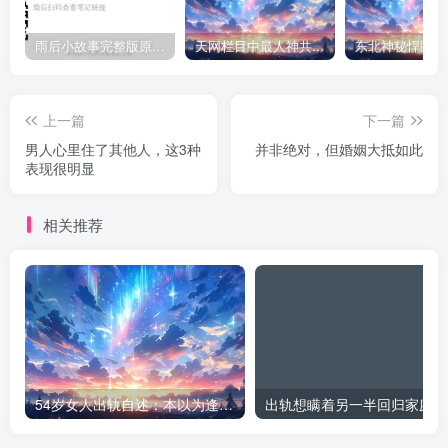
雨后小故事完整版原片动态图（图+文字解说版）
天网栏目中最人神共愤的一期《消失的夫妻》
上一篇
下一篇
男人心里住了其他人，这3种
并非绝对，但婚姻大抵如此
表现很明显
相关推荐
54岁女人出轨自述：本以为逢场作戏
出