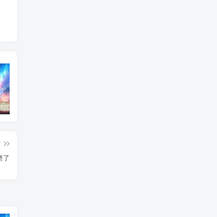
东北神秘悍匪“呼兰大侠”，名留江湖，从此消失人间！
鄂州幸福一家人事件139张图
陈冠希事件完整照片网盘百度云种子下载 陈冠希艳照门1300张图片全集 陈冠希艳照门全部图片观看
篇
磨了