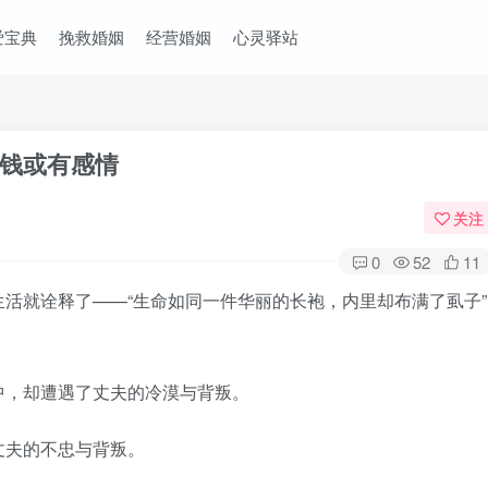
爱宝典
挽救婚姻
经营婚姻
心灵驿站
钱或有感情
关注
0
52
11
就诠释了——“生命如同一件华丽的长袍，内里却布满了虱子”
，却遭遇了丈夫的冷漠与背叛。
夫的不忠与背叛。