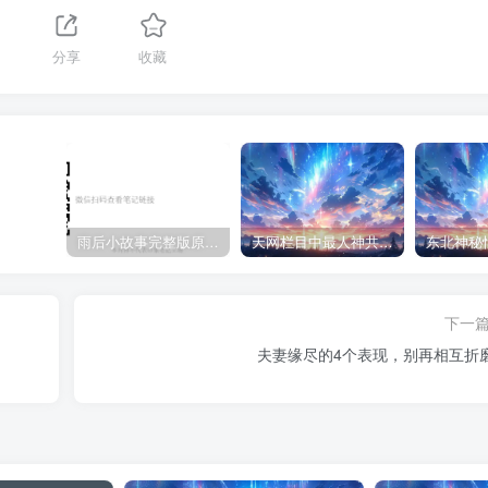
1
分享
收藏
雨后小故事完整版原片动态图（图+文字解说版）
天网栏目中最人神共愤的一期《消失的夫妻》
下一
夫妻缘尽的4个表现，别再相互折