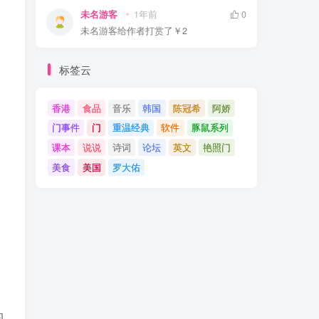
未名游客
1年前
0
未名游客
给作者打赏了
￥2
标签云
香港
食品
音乐
韩国
陈冠希
阿娇
门事件
门
重温经典
软件
豚鼠系列
课本
说说
诗词
论坛
英文
艳照门
美食
美国
罗大佑
的