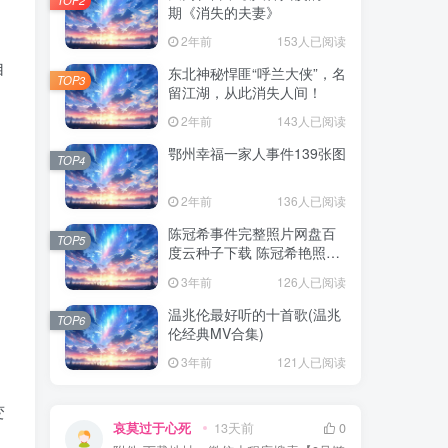
期《消失的夫妻》
2年前
153人已阅读
自
东北神秘悍匪“呼兰大侠”，名
TOP3
留江湖，从此消失人间！
2年前
143人已阅读
鄂州幸福一家人事件139张图
TOP4
2年前
136人已阅读
陈冠希事件完整照片网盘百
TOP5
度云种子下载 陈冠希艳照门
1300张图片全集 陈冠希艳照
3年前
126人已阅读
门全部图片观看
温兆伦最好听的十首歌(温兆
TOP6
伦经典MV合集)
3年前
121人已阅读
变
哀莫过于心死
13天前
0