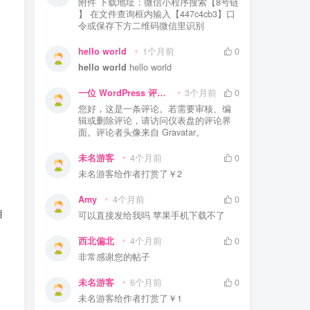
附件 下载地址：微信小程序搜索【8号链
】 在文件查询框内输入【447c4cb3】口
令或保存下方二维码微信里识别
hello world
1个月前
0
hello world
hello world
一位 WordPress 评论者
3个月前
0
您好，这是一条评论。若需要审核、编
辑或删除评论，请访问仪表盘的评论界
面。评论者头像来自 Gravatar。
未名游客
4个月前
0
未名游客
给作者打赏了
￥2
Amy
4个月前
0
自
可以直接发给我吗 苹果手机下载不了
西北偏北
4个月前
0
非常感谢您的帖子
未名游客
6个月前
0
未名游客
给作者打赏了
￥1