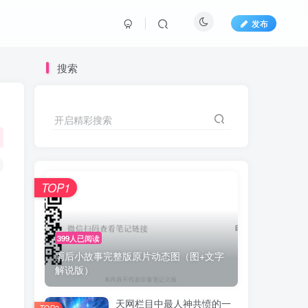
发布
搜索
开启精彩搜索
TOP1
399人已阅读
雨后小故事完整版原片动态图（图+文字
解说版）
天网栏目中最人神共愤的一
TOP2