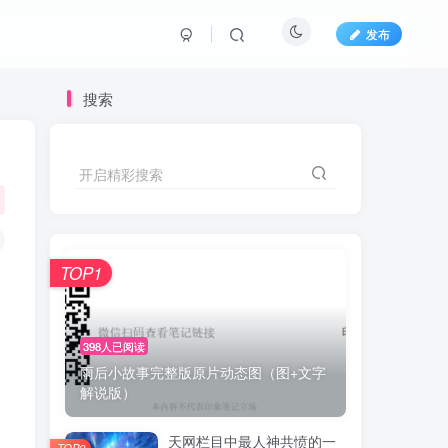
发布
搜索
开启精彩搜索
TOP1
398人已阅读
雨后小故事完整版原片动态图（图+文字
解说版）
天网栏目中最人神共愤的一
TOP2