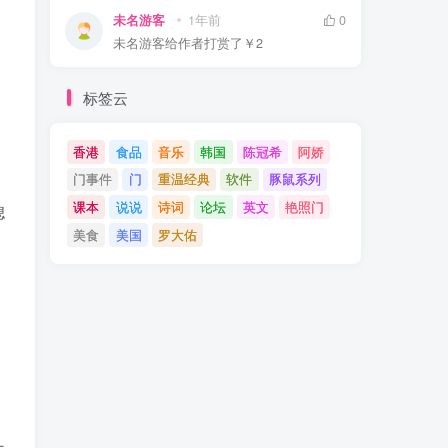
未名游客
1年前
0
未名游客
给作者打赏了
￥2
标签云
香港
食品
音乐
韩国
陈冠希
阿娇
门事件
门
重温经典
软件
豚鼠系列
课本
说说
诗词
论坛
英文
艳照门
媳
美食
美国
罗大佑