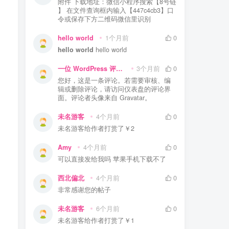
附件 下载地址：微信小程序搜索【8号链
】 在文件查询框内输入【447c4cb3】口
令或保存下方二维码微信里识别
hello world
1个月前
0
hello world
hello world
。
一位 WordPress 评论者
3个月前
0
您好，这是一条评论。若需要审核、编
辑或删除评论，请访问仪表盘的评论界
面。评论者头像来自 Gravatar。
未名游客
4个月前
0
未名游客
给作者打赏了
￥2
Amy
4个月前
0
可以直接发给我吗 苹果手机下载不了
西北偏北
4个月前
0
，
非常感谢您的帖子
未名游客
6个月前
0
未名游客
给作者打赏了
￥1