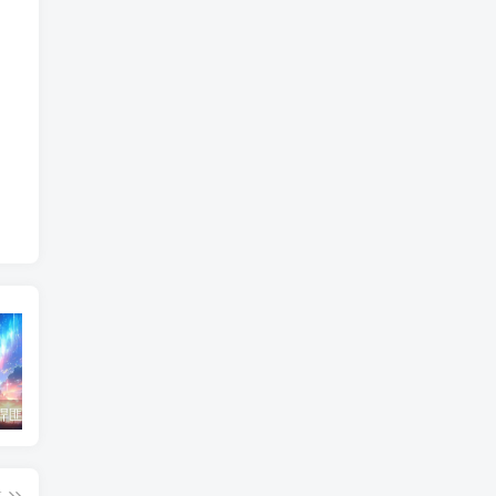
东北神秘悍匪“呼兰大侠”，名留江湖，从此消失人间！
鄂州幸福一家人事件139张图
陈冠希事件完整照片网盘百度云种子下载 陈冠希艳照门1300张图片全集 陈冠希艳照门全部图片观看
篇