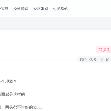
爱宝典
挽救婚姻
经营婚姻
心灵驿站
关注
0
51
10
个现象？
面感是这样的：
、两头都不讨好的丈夫。