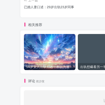
已婚人妻口述：29岁出轨23岁同事
相关推荐
54岁女人出轨自述：本以为逢场作戏
评论
抢沙发