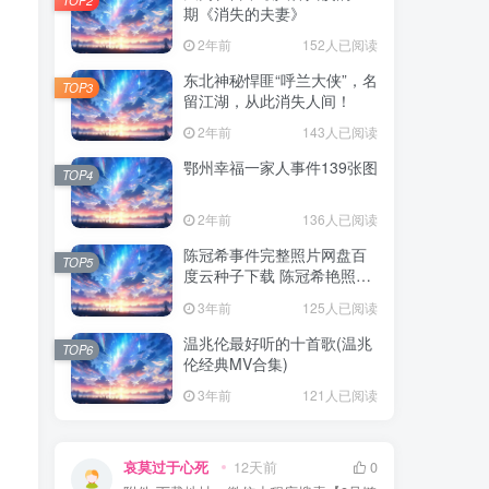
期《消失的夫妻》
2年前
152人已阅读
东北神秘悍匪“呼兰大侠”，名
TOP3
留江湖，从此消失人间！
2年前
143人已阅读
鄂州幸福一家人事件139张图
TOP4
2年前
136人已阅读
陈冠希事件完整照片网盘百
TOP5
度云种子下载 陈冠希艳照门
1300张图片全集 陈冠希艳照
3年前
125人已阅读
门全部图片观看
温兆伦最好听的十首歌(温兆
TOP6
伦经典MV合集)
3年前
121人已阅读
哀莫过于心死
12天前
0