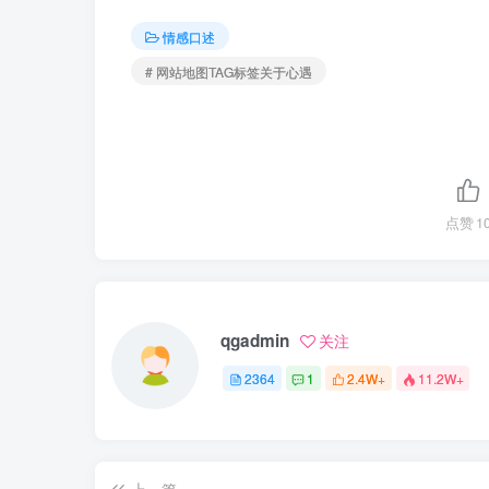
情感口述
# 网站地图TAG标签关于心遇
点赞
1
qgadmin
关注
2364
1
2.4W+
11.2W+
上一篇