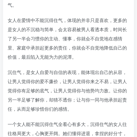
气。
女人在爱情中不能沉得住气，体现的并非只是喜欢，更多的
是女人的不沉稳与简单，会太容易被男人看透本质，时间长
了另一半会习惯你的主动、懂事，你就会不自觉地在感情
里、家庭中承担起更多的责任，你就会不自觉地降低自己的
价值，最后陷入无能为力的泥潭。
沉住气，是女人自爱与自信的表现，能体现出自己的从容，
让男人觉得你的爱不廉价，让男人觉得你来之不易，让男人
觉得你有足够的底气，让男人觉得你与他势均力敌。让你的
另一半足够了解你，却猜不透你；让与你一同与他承担起责
任，从而足够珍惜你们的感情。
一个女人能不能沉得住气全看心有多大，沉得住气的女人往
往格局更大，心胸更开阔。她们懂得进退，拿捏的好分寸，