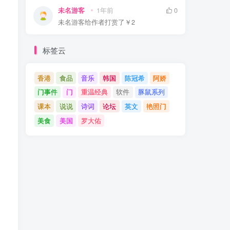
未名游客
1年前
0
未名游客
给作者打赏了
￥2
标签云
香港
食品
音乐
韩国
陈冠希
阿娇
门事件
门
重温经典
软件
豚鼠系列
课本
说说
诗词
论坛
英文
艳照门
美食
美国
罗大佑