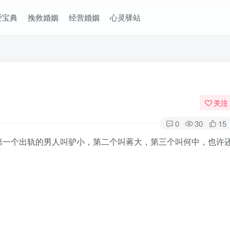
爱宝典
挽救婚姻
经营婚姻
心灵驿站
关注
0
30
15
一个出轨的男人叫驴小，第二个叫蒋大，第三个叫何中，也许