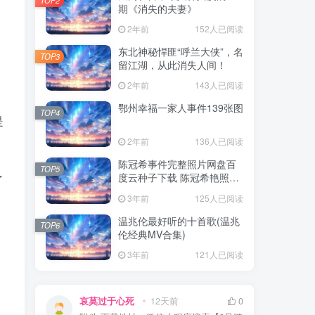
期《消失的夫妻》
2年前
152人已阅读
东北神秘悍匪“呼兰大侠”，名
TOP3
留江湖，从此消失人间！
2年前
143人已阅读
鄂州幸福一家人事件139张图
TOP4
是
2年前
136人已阅读
陈冠希事件完整照片网盘百
TOP5
度云种子下载 陈冠希艳照门
了
1300张图片全集 陈冠希艳照
3年前
125人已阅读
门全部图片观看
温兆伦最好听的十首歌(温兆
TOP6
伦经典MV合集)
3年前
121人已阅读
哀莫过于心死
12天前
0