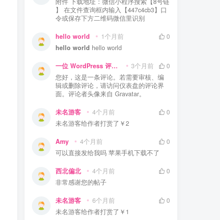
附件 下载地址：微信小程序搜索【8号链
】 在文件查询框内输入【447c4cb3】口
令或保存下方二维码微信里识别
hello world
1个月前
0
hello world
hello world
一位 WordPress 评论者
3个月前
0
您好，这是一条评论。若需要审核、编
辑或删除评论，请访问仪表盘的评论界
面。评论者头像来自 Gravatar。
未名游客
4个月前
0
未名游客
给作者打赏了
￥2
，
Amy
4个月前
0
可以直接发给我吗 苹果手机下载不了
西北偏北
4个月前
0
非常感谢您的帖子
未名游客
6个月前
0
未名游客
给作者打赏了
￥1