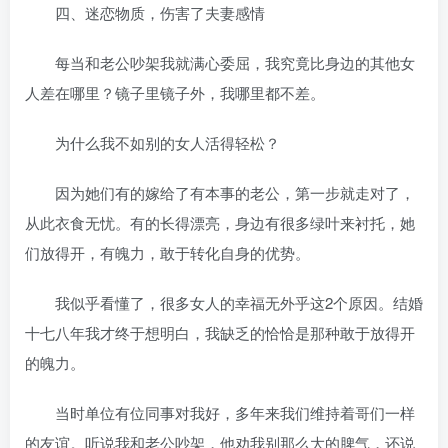
四、迷恋物质，伤害了夫妻感情
每当和老公吵架我就满心委屈，我究竟比身边的其他女
人差在哪里？镜子里镜子外，我哪里都不差。
为什么我不如别的女人活得轻松？
因为她们有的嫁给了有本事的老公，第一步就走对了，
从此衣食无忧。有的长得漂亮，身边有很多绿叶来衬托，她
们放得开，有魄力，敢于转化自身的优势。
我似乎看懂了，很多女人的幸福无外乎这2个原因。结婚
十七八年我才终于想明白，我缺乏的恰恰是那种敢于放得开
的魄力。
当时单位有位同事对我好，多年来我们维持着哥们一样
的友谊。听说我和老公吵架，他劝我别那么大的脾气，还说