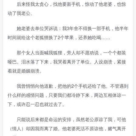
后来怪我太贪心，找他要新手机，惊动了他老婆，也惊
动了我老公。
她老婆去单位哭诉说：我3年舍不得换一部手机，他半年
时间就给这个老狐狸换了2个苹果，还养她吃喝……
那个女人当面喊我狐狸，旁人却不愿劝说，一个个都装
哑巴。泪水落了下来，我哭着离开了单位。人设崩溃，紧接
着就是婚姻崩溃。
我曾悄悄向他道歉，把他的2个手机还给了他。不管遇到
什么样的感情问题，只要我们都冷静下来，两边互相体谅一
下，或许忍一忍也就过去了。
只能说后来都是命运的安排，虽然老公原谅了我，可他
（情人）却因我而离了婚。他老婆死活不原谅他，赌气离开