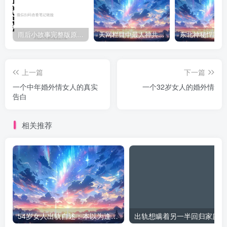
雨后小故事完整版原片动态图（图+文字解说版）
天网栏目中最人神共愤的一期《消失的夫妻》
上一篇
下一篇
一个中年婚外情女人的真实
一个32岁女人的婚外情
告白
相关推荐
54岁女人出轨自述：本以为逢场作戏
出