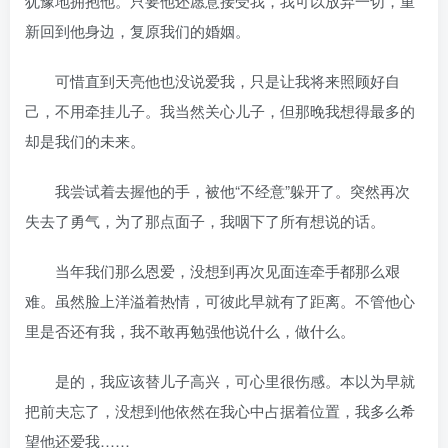
犹豫地拥抱他。只要他还愿意接受我，我可以放弃一切，重
新回到他身边，复原我们的婚姻。
可惜直到天亮他也没说爱我，只是让我将来照顾好自
己，不用牵挂儿子。我当然关心儿子，但那晚我想得最多的
却是我们的未来。
我尝试着去握他的手，被他“不经意”躲开了。突然再次
失去了勇气，为了那点面子，我咽下了所有想说的话。
当年我们那么恩爱，没想到再次见面连牵手都那么艰
难。虽然脸上洋溢着热情，可彼此早就有了距离。不管他心
里是否还有我，我不敢再勉强他说什么，做什么。
是的，我应该替儿子高兴，可心里很伤感。本以为早就
把前夫忘了，没想到他依然在我心中占据着位置，我多么希
望他还爱我……