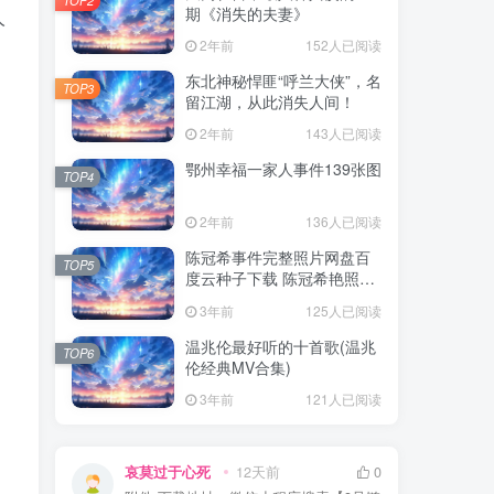
期《消失的夫妻》
人
2年前
152人已阅读
东北神秘悍匪“呼兰大侠”，名
TOP3
留江湖，从此消失人间！
2年前
143人已阅读
鄂州幸福一家人事件139张图
TOP4
2年前
136人已阅读
陈冠希事件完整照片网盘百
TOP5
度云种子下载 陈冠希艳照门
1300张图片全集 陈冠希艳照
3年前
125人已阅读
门全部图片观看
温兆伦最好听的十首歌(温兆
TOP6
伦经典MV合集)
3年前
121人已阅读
哀莫过于心死
12天前
0