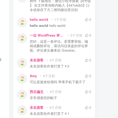
附件 下载地址：微信小程序搜索【8号链
】 在文件查询框内输入【447c4cb3】口
令或保存下方二维码微信里识别
hello world
1个月前
0
hello world
hello world
一位 WordPress 评论者
3个月前
0
您好，这是一条评论。若需要审核、编
辑或删除评论，请访问仪表盘的评论界
面。评论者头像来自 Gravatar。
伪
未名游客
4个月前
0
未名游客
给作者打赏了
￥2
Amy
4个月前
0
可以直接发给我吗 苹果手机下载不了
西北偏北
4个月前
0
非常感谢您的帖子
未名游客
6个月前
0
未名游客
给作者打赏了
￥1