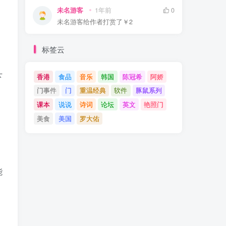
未名游客
1年前
0
未名游客
给作者打赏了
￥2
标签云
下
香港
食品
音乐
韩国
陈冠希
阿娇
门事件
门
重温经典
软件
豚鼠系列
课本
说说
诗词
论坛
英文
艳照门
美食
美国
罗大佑
能