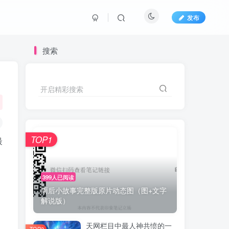
发布
搜索
开启精彩搜索
TOP1
最
399人已阅读
雨后小故事完整版原片动态图（图+文字
解说版）
天网栏目中最人神共愤的一
TOP2