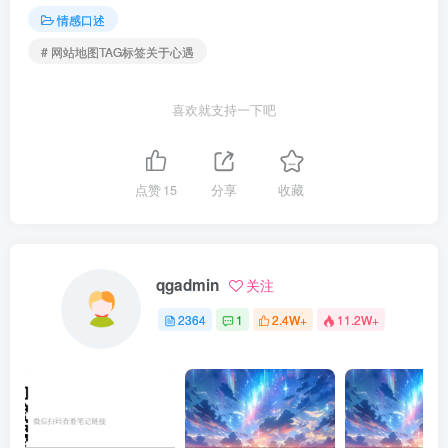
情感口述
# 网站地图TAG标签关于心遇
喜欢就支持一下吧
点赞
15
分享
收藏
qgadmin
关注
2364
1
2.4W+
11.2W+