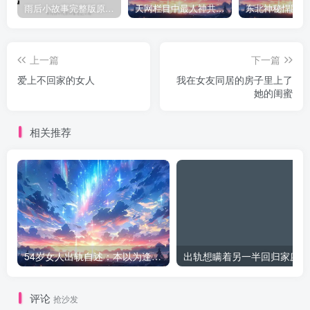
雨后小故事完整版原片动态图（图+文字解说版）
天网栏目中最人神共愤的一期《消失的夫妻》
上一篇
下一篇
爱上不回家的女人
我在女友同居的房子里上了
她的闺蜜
相关推荐
54岁女人出轨自述：本以为逢场作戏
出
评论
抢沙发