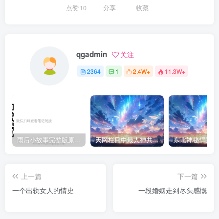
点赞
10
分享
收藏
qgadmin
关注
2364
1
2.4W+
11.3W+
雨后小故事完整版原片动态图（图+文字解说版）
天网栏目中最人神共愤的一期《消失的夫妻》
上一篇
下一篇
一个出轨女人的情史
一段婚姻走到尽头感慨