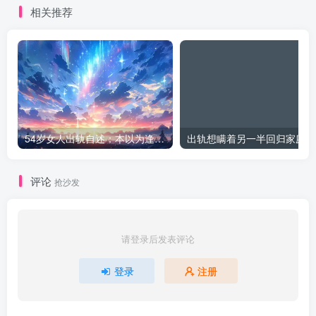
相关推荐
54岁女人出轨自述：本以为逢场作戏
出
评论
抢沙发
请登录后发表评论
登录
注册