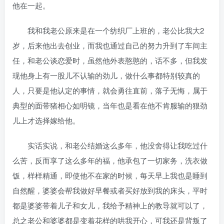
他在一起。
我和我老公原来是在一个纺织厂上班的，老公比我大2
岁，后来他出去创业，而我也通过自己的努力升到了车间主
任，和老公谈恋爱时，虽然他外表憨憨的，话不多，但我发
现他身上有一股儿不认输的劲儿，做什么事都特别较真的
人，只要是他认定的事情，就会勇往直前，落子无悔，属于
典型的面带猪相心如明镜，当年也是看在他不肯服输的狠劲
儿上才选择嫁给他。
实话实说，和老公结婚这么多年，他没舍得让我吃过什
么苦，反而享了这么多年的福，他承包了一切家务，洗衣做
饭，样样精通，即使他不在家的时候，每天早上我也是睡到
自然醒，婆婆会帮我做好早餐或者买好放到我的床头，平时
都是婆婆带着儿子和女儿，我给予精神上的教导就可以了，
总之老公和婆婆都是变着花样的哄我开心，可我还是背叛了