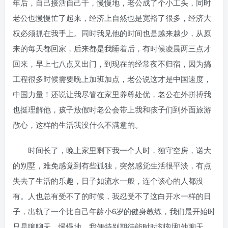
年后，自己接活自己干，慢慢地，老公成了个小工头，同时
老公也慢慢忙了起来，经济上自然也是宽裕了很多，经济大
权必须抓在我手上。同时我见他的时间也是越来越少，从原
来的每天都回家，后来都是我睡着后，有时候凌晨两三点才
回来，早上七八点又出门，到现在的经常夜不归宿，因为搞
工程很多时候需要晚上加班加点，老公说这才是中国速度，
中国力量！还说让我尽管在家里养尊处优，老公在外拼搏我
也挺理解他，孩子放假时老公会带上我和孩子们到外面旅游
散心，这样的生活我没什么不满意的。
时间长了，晚上家里剩下我一个人时，独守空房，诺大
的别墅，难免感觉到有些孤独，突然感觉生活很平淡，有点
失去了生活的乐趣，日子如流水一般，连个谈心的人都没
有。人也总有受不了的时候，我忍受不了这白开水一样的日
子，出轨了一个比自己年龄小6岁的健身教练，我们最开始时
只是聊聊天，慢慢地，我便特别期待能时时刻刻和他聊天。