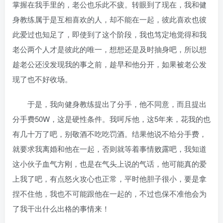
掌握在我手里的，老公也乐此不疲。转眼到了现在，我和健
身教练属于是互相喜欢的人，却不能在一起，彼此喜欢也彼
此爱过也知足了，即使到了这个阶段，我也笃定地觉得和我
老公两个人才是彼此的唯一，想想还是及时抽身吧，所以想
趁老公还没发现我的事之前，趁早和他分开，如果被老公发
现了也不好收场。
于是，我向健身教练提出了分手，他不同意，而且提出
分手费50W，这是硬性条件。我呵斥他，这5年来，花我的也
有几十万了吧，别敬酒不吃吃罚酒。结果他说不给分手费，
就要求我离婚和他在一起，否则就等着事情败露吧，我知道
这小伙子血气方刚，也是在气头上说的气话，他可能真的爱
上我了吧，有点怒火攻心也正常，平时他胆子很小，要是拿
捏不住他，我也不可能跟他在一起的，不过也保不准他会为
了我干出什么出格的事情来！