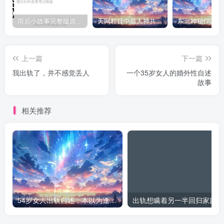
雨后小故事完整版原片动态图（图+文字解说版）
天网栏目中最人神共愤的一期《消失的夫妻》
上一篇
下一篇
我出轨了，并不感觉丢人
一个35岁女人的婚外性自述
故事
相关推荐
54岁女人出轨自述：本以为逢场作戏
出