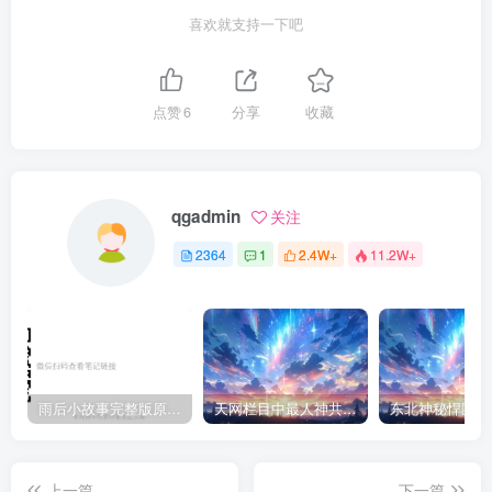
喜欢就支持一下吧
点赞
6
分享
收藏
qgadmin
关注
2364
1
2.4W+
11.2W+
雨后小故事完整版原片动态图（图+文字解说版）
天网栏目中最人神共愤的一期《消失的夫妻》
上一篇
下一篇