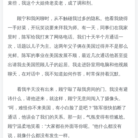
束些，我这个大姐倚老卖老，成了调和剂。
顾宁和我闲聊时，从不触碰我过多的隐私。他看我烧得
一手好菜，开玩笑说要来拜我为师。有一天，同事们在我家
里时，陈军给我打来了网络电话。我们十天半个月通话一
次，话题以儿子为主。这两年父子俩在美国过得并不是那么
光鲜。陈军的事业在美国发展不顺，最近几次通话他甚至提
出请我去美国照顾儿子的起居。我走进卧室用电脑和他视频
聊天，在对话中，我不知道如何作答，时常保持着沉默。
看我半天没有出来，顾宁敲了敲我房间的门。我没有避
讳什么，请他进来，就这样，顾宁无意间闯入了摄像头。
“呵，难怪你不来美国，有小白脸了是吧？”陈军很快掐断了
通话，他误会了我们的关系。那一刻，气氛变得有些尴尬。
顾宁温柔地笑着：“大家都在外面等你呢。”他什么都没有
说，就像什么都没有发生一样。