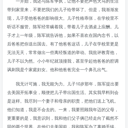
一开始，我还与陈军争执，让他不要把声色犬马的生活
带到家里来，不要把我们的儿子给带坏了。但是，我渐渐发
现，儿子受他爸爸的影响很大。儿子性格乖张，在学校里不
听话不服管。陈军经常瞒着我，带着儿子去酒桌上应酬。儿
子才上一年级，陈军就告诉他，如果不喜欢在国内念书，以
后爸爸把你送出国去。有了他爸爸这话，儿子在学校里更是
无法无天，常常做出一些离经叛道的举动。我批评教育他，
儿子不以为然。小小年纪就顶撞我，甚至学起他爸爸的腔调
讽刺我是个家庭妇女。他和他爸爸完全一个鼻孔出气。
我无计可施，我无能为力。儿子10岁那年，陈军提出要
去美国开拓事业，顺便把儿子带出国生活。其实我早料到会
是这样。我尽到一个妻子和母亲的职责，把他们送上飞机。
他们知道，我是不会去的。一来，我要照顾我年迈的父母，
更重要的是，我意识到，我和他们父子俩已经走向了截然不
同的两个世界。在他们去美国前，我和陈军办了离婚手续。