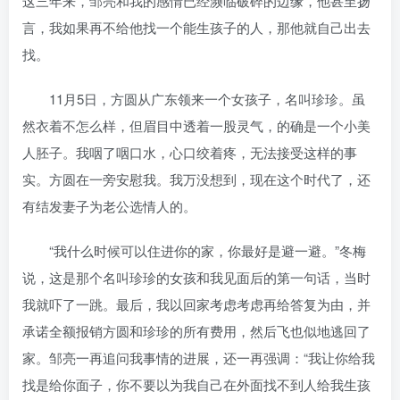
这三年来，邹亮和我的感情已经濒临破碎的边缘，他甚至扬
言，我如果再不给他找一个能生孩子的人，那他就自己出去
找。
11月5日，方圆从广东领来一个女孩子，名叫珍珍。虽
然衣着不怎么样，但眉目中透着一股灵气，的确是一个小美
人胚子。我咽了咽口水，心口绞着疼，无法接受这样的事
实。方圆在一旁安慰我。我万没想到，现在这个时代了，还
有结发妻子为老公选情人的。
“我什么时候可以住进你的家，你最好是避一避。”冬梅
说，这是那个名叫珍珍的女孩和我见面后的第一句话，当时
我就吓了一跳。最后，我以回家考虑考虑再给答复为由，并
承诺全额报销方圆和珍珍的所有费用，然后飞也似地逃回了
家。邹亮一再追问我事情的进展，还一再强调：“我让你给我
找是给你面子，你不要以为我自己在外面找不到人给我生孩