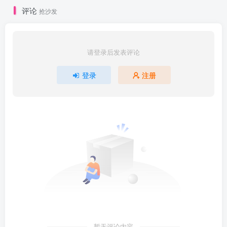
评论
抢沙发
请登录后发表评论
登录
注册
暂无评论内容