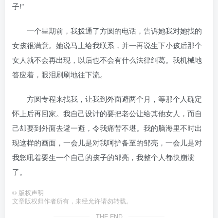
子!”
一个星期前，我拨通了方圆的电话，告诉她我对她找的
女孩很满意。她说马上给我联系，并一再说生下小孩后那个
女人就不会再出现，以后也不会有什么法律纠葛。我机械地
答应着，眼泪刷刷地往下流。
方圆专程来找我，让我到外面避两个月，等那个人确定
怀上后再回家。我自己设计的要把老公让给其他女人，而自
己却要到外面去避一避，令我痛苦不堪。我的脑海里不时出
现这样的画面，一会儿是对我呵护备至的邹亮，一会儿是对
我怒吼着要生一个自己的孩子的邹亮，我整个人都快崩溃
了。
©
版权声明
文章版权归作者所有，未经允许请勿转载。
THE END