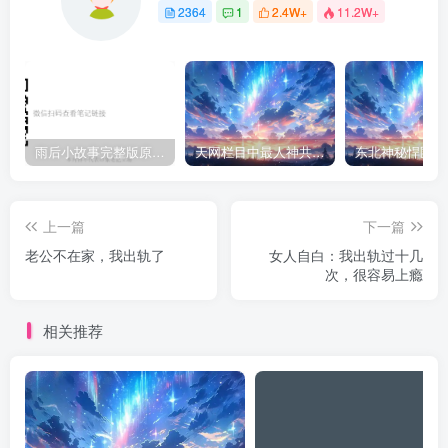
2364
1
2.4W+
11.2W+
雨后小故事完整版原片动态图（图+文字解说版）
天网栏目中最人神共愤的一期《消失的夫妻》
上一篇
下一篇
老公不在家，我出轨了
女人自白：我出轨过十几
次，很容易上瘾
相关推荐