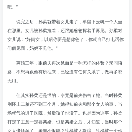
吧。”
说完之后，孙柔就带着女儿走了，单留下云帆一个人坐
在那里。女儿被孙柔拉着，还跟她爸爸挥着手再见。孙柔对
女儿说：“好闺女，以后你要是想你爸了，你就自己打电话你
们俩见面，妈妈不见他。”
离婚三年，跟前夫再次见面是一种怎样的体验？形同陌
路，不想再跟他有所往来，已经没有任何关系了，做再多都
无用。
但其实孙柔还是恨的，毕竟是前夫伤害了她。当时孙柔
刚怀上二胎还不到三个月，她得知前夫和那个女人的事，当
场就气的进了医院，然后孩子也没了。也是因为这事，孙柔
打定了主意一定要离婚。也是离婚之后，才知道，当时那个
女人也怀孕了。她能不恨吗？这样被人欺骗，这样被一个你