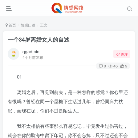
首页
情感口述
正文
一个34岁离婚女人的自述
qgadmin
关注
4个月前发布
0
46
9
01
离婚之后，再见到前夫，是一种怎样的感觉？你心里还
有恨吗？曾经在同一个屋檐下生活过几年，曾经同床共枕
眠，而现在呢，你们不过是陌生人。
我不太相信有些事那么容易忘记，毕竟发生过伤害过，
就会在你的脑海中留下印记，你不会忘掉，只不过还会不会