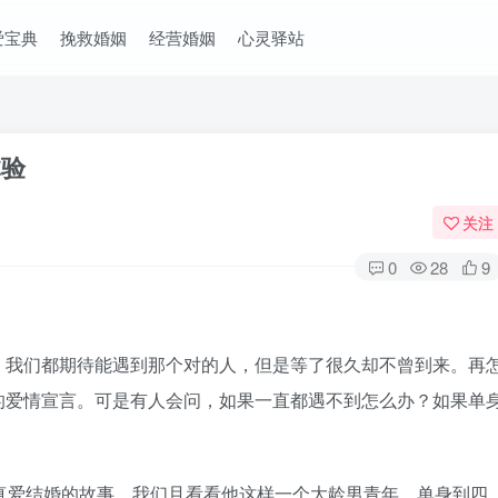
爱宝典
挽救婚姻
经营婚姻
心灵驿站
体验
关注
0
28
9
我们都期待能遇到那个对的人，但是等了很久却不曾到来。再
的爱情宣言。可是有人会问，如果一直都遇不到怎么办？如果单
爱结婚的故事，我们且看看他这样一个大龄男青年，单身到四