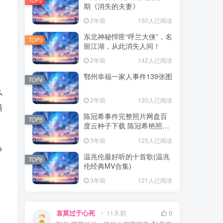
期《消失的夫妻》
2年前
150人已阅读
东北神秘悍匪“呼兰大侠”，名
TOP3
留江湖，从此消失人间！
2年前
142人已阅读
鄂州幸福一家人事件139张图
TOP4
么
2年前
130人已阅读
满
陈冠希事件完整照片网盘百
TOP5
度云种子下载 陈冠希艳照门
1300张图片全集 陈冠希艳照
3年前
125人已阅读
门全部图片观看
睁
温兆伦最好听的十首歌(温兆
TOP6
伦经典MV合集)
3年前
121人已阅读
哀莫过于心死
11天前
0