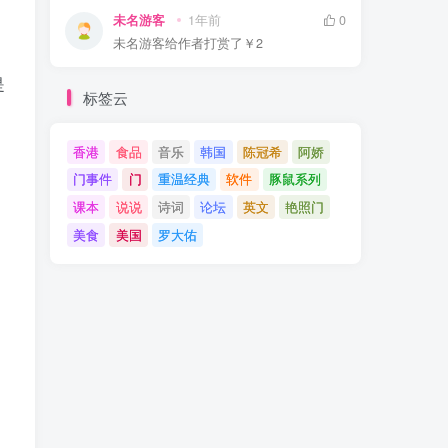
未名游客
1年前
0
未名游客
给作者打赏了
￥2
是
标签云
香港
食品
音乐
韩国
陈冠希
阿娇
，
门事件
门
重温经典
软件
豚鼠系列
课本
说说
诗词
论坛
英文
艳照门
美食
美国
罗大佑