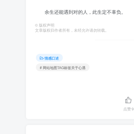
余生还能遇到对的人，此生定不辜负。
©
版权声明
文章版权归作者所有，未经允许请勿转载。
情感口述
# 网站地图TAG标签关于心遇
点赞
9