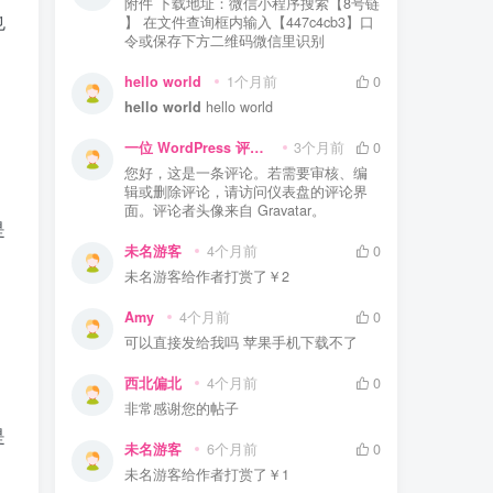
附件 下载地址：微信小程序搜索【8号链
也
】 在文件查询框内输入【447c4cb3】口
令或保存下方二维码微信里识别
hello world
1个月前
0
hello world
hello world
一位 WordPress 评论者
3个月前
0
您好，这是一条评论。若需要审核、编
辑或删除评论，请访问仪表盘的评论界
面。评论者头像来自 Gravatar。
是
未名游客
4个月前
0
未名游客
给作者打赏了
￥2
Amy
4个月前
0
可以直接发给我吗 苹果手机下载不了
西北偏北
4个月前
0
非常感谢您的帖子
是
未名游客
6个月前
0
未名游客
给作者打赏了
￥1