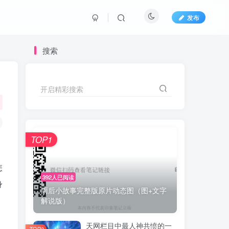
发布
搜索
开启精彩搜索
TOP1
怎
392人已阅读
身
雨后小故事完整版原片动态图（图+文字
解说版）
天网栏目中最人神共愤的一
TOP2