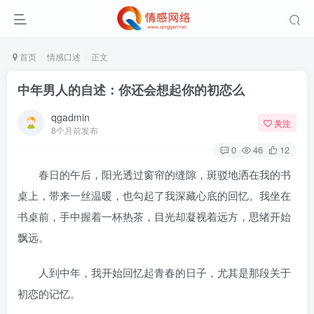
首页
情感口述
正文
中年男人的自述：你还会想起你的初恋么
qgadmin
关注
8个月前发布
0
46
12
春日的午后，‌阳光透过窗帘的缝隙，‌斑驳地洒在我的书
桌上，‌带来一丝温暖，‌也勾起了我深藏心底的回忆。‌我坐在
书桌前，‌手中握着一杯热茶，‌目光却凝视着远方，‌思绪开始
飘远。
人到中年，‌我开始回忆起青春的日子，‌尤其是那段关于
初恋的记忆。‌