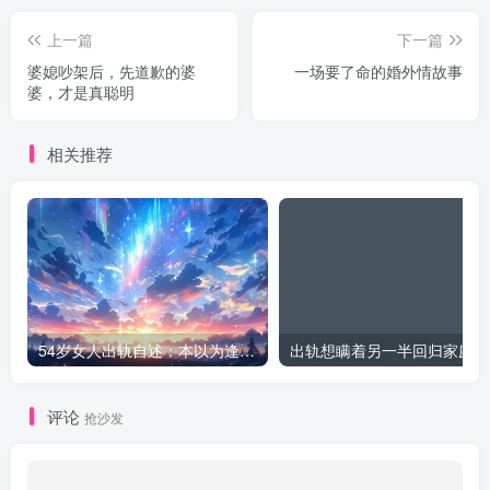
上一篇
下一篇
婆媳吵架后，先道歉的婆
一场要了命的婚外情故事
婆，才是真聪明
相关推荐
54岁女人出轨自述：本以为逢场作戏
出
评论
抢沙发