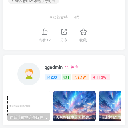
# 网站地图TAG标签关于心遇
喜欢就支持一下吧
点赞
12
分享
收藏
qgadmin
关注
2364
1
2.4W+
11.3W+
雨后小故事完整版原片动态图（图+文字解说版）
天网栏目中最人神共愤的一期《消失的夫妻》