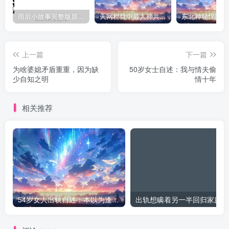
雨后小故事完整版原片动态图（图+文字解说版）
天网栏目中最人神共愤的一期《消失的夫妻》
上一篇
下一篇
为啥婆媳矛盾重重，因为缺
50岁女士自述：我与情夫偷
少自知之明
情十年
相关推荐
54岁女人出轨自述：本以为逢场作戏
出