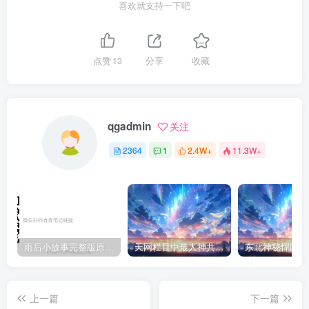
喜欢就支持一下吧
点赞
13
分享
收藏
qgadmin
关注
2364
1
2.4W+
11.3W+
雨后小故事完整版原片动态图（图+文字解说版）
天网栏目中最人神共愤的一期《消失的夫妻》
上一篇
下一篇