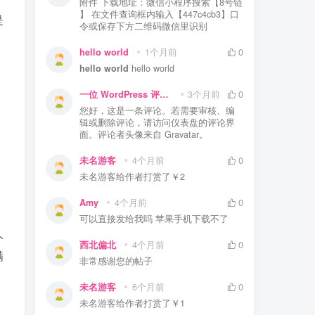
附件 下载地址：微信小程序搜索【8号链
】 在文件查询框内输入【447c4cb3】口
是
令或保存下方二维码微信里识别
hello world
1个月前
0
hello world
hello world
一位 WordPress 评论者
3个月前
0
您好，这是一条评论。若需要审核、编
辑或删除评论，请访问仪表盘的评论界
面。评论者头像来自 Gravatar。
未名游客
4个月前
0
未名游客
给作者打赏了
￥2
Amy
4个月前
0
可以直接发给我吗 苹果手机下载不了
人
西北偏北
4个月前
0
满
非常感谢您的帖子
未名游客
6个月前
0
未名游客
给作者打赏了
￥1