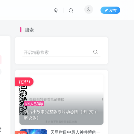
发布
搜索
开启精彩搜索
TOP1
399人已阅读
雨后小故事完整版原片动态图（图+文字
解说版）
尝
天网栏目中最人神共愤的一
TOP2