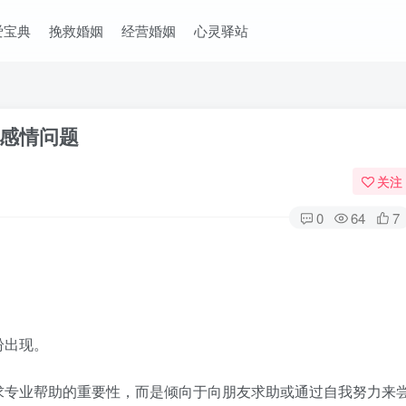
爱宝典
挽救婚姻
经营婚姻
心灵驿站
感情问题
关注
0
64
7
纷出现。
专业帮助的重要性，而是倾向于向朋友求助或通过自我努力来