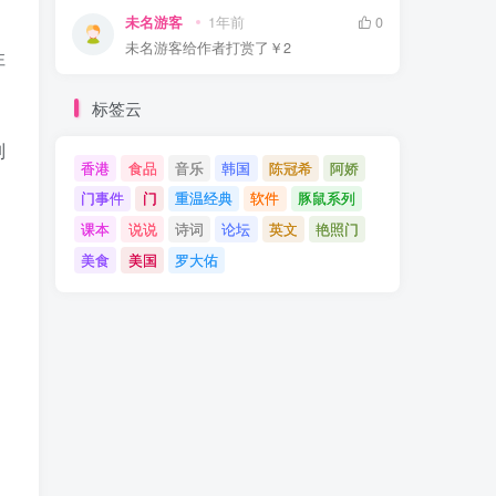
未名游客
1年前
0
未名游客
给作者打赏了
￥2
性
标签云
制
香港
食品
音乐
韩国
陈冠希
阿娇
门事件
门
重温经典
软件
豚鼠系列
课本
说说
诗词
论坛
英文
艳照门
美食
美国
罗大佑