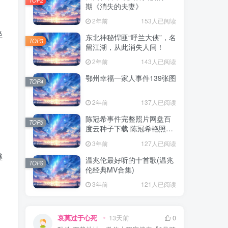
期《消失的夫妻》
2年前
153人已阅读
径
东北神秘悍匪“呼兰大侠”，名
TOP3
留江湖，从此消失人间！
2年前
143人已阅读
鄂州幸福一家人事件139张图
TOP4
2年前
137人已阅读
陈冠希事件完整照片网盘百
TOP5
度云种子下载 陈冠希艳照门
1300张图片全集 陈冠希艳照
3年前
127人已阅读
门全部图片观看
继
温兆伦最好听的十首歌(温兆
TOP6
伦经典MV合集)
3年前
121人已阅读
，
哀莫过于心死
13天前
0