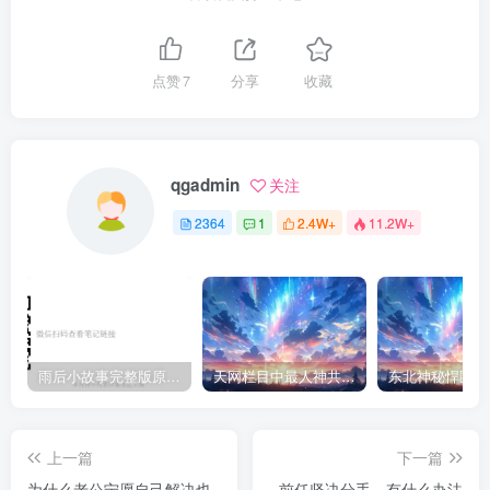
点赞
7
分享
收藏
qgadmin
关注
2364
1
2.4W+
11.2W+
雨后小故事完整版原片动态图（图+文字解说版）
天网栏目中最人神共愤的一期《消失的夫妻》
上一篇
下一篇
为什么老公宁愿自己解决也
前任坚决分手，有什么办法