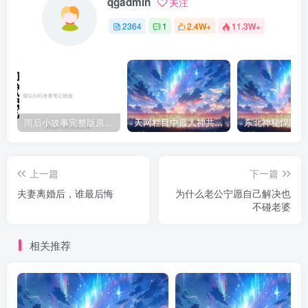
qgadmin
关注
2364
1
2.4W+
11.3W+
雨后小故事完整版原片动态图（图+文字解说版）
天网栏目中最人神共愤的一期《消失的夫妻》
上一篇
下一篇
夫妻离婚后，谁最后悔
为什么老公宁愿自己解决也
不碰老婆
相关推荐