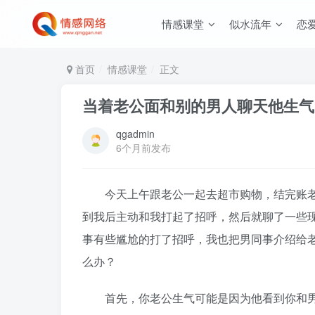
情感课堂
似水流年
恋
首页
情感课堂
正文
当着老公面和别的男人聊天他生气
qgadmin
6个月前发布
今天上午跟老公一起去超市购物，结完账老
到我后主动和我打起了招呼，然后就聊了一些
事有些尴尬的打了招呼，我也把男同事介绍给
么办？
首先，你老公生气可能是因为他看到你和男