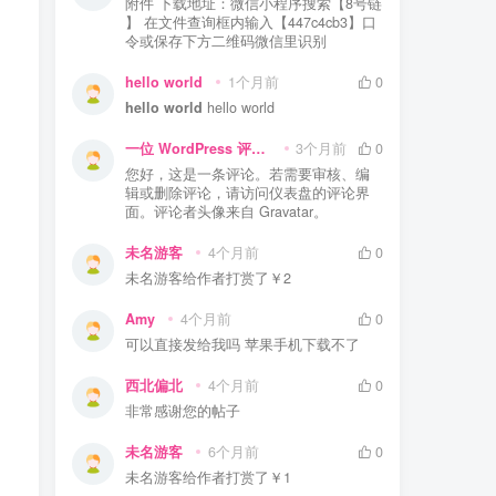
附件 下载地址：微信小程序搜索【8号链
】 在文件查询框内输入【447c4cb3】口
令或保存下方二维码微信里识别
hello world
1个月前
0
hello world
hello world
一位 WordPress 评论者
3个月前
0
您好，这是一条评论。若需要审核、编
辑或删除评论，请访问仪表盘的评论界
面。评论者头像来自 Gravatar。
未名游客
4个月前
0
未名游客
给作者打赏了
￥2
Amy
4个月前
0
可以直接发给我吗 苹果手机下载不了
西北偏北
4个月前
0
非常感谢您的帖子
未名游客
6个月前
0
未名游客
给作者打赏了
￥1