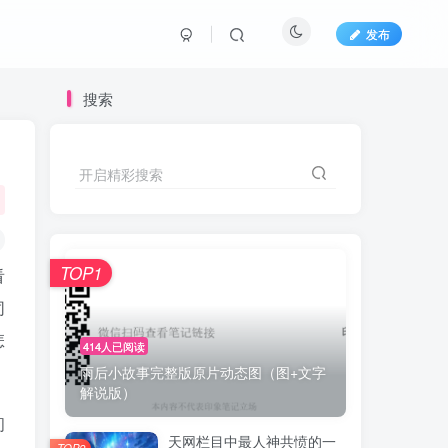
发布
搜索
开启精彩搜索
TOP1
看
同
怎
414人已阅读
雨后小故事完整版原片动态图（图+文字
解说版）
问
天网栏目中最人神共愤的一
TOP2