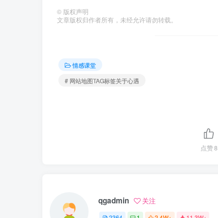
©
版权声明
文章版权归作者所有，未经允许请勿转载。
情感课堂
# 网站地图TAG标签关于心遇
点赞
8
qgadmin
关注
2364
1
2.4W+
11.3W+