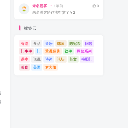
未名游客
1年前
0
未名游客
给作者打赏了
￥2
标签云
香港
食品
音乐
韩国
陈冠希
阿娇
门事件
门
重温经典
软件
豚鼠系列
课本
说说
诗词
论坛
英文
艳照门
美食
美国
罗大佑
相
聊