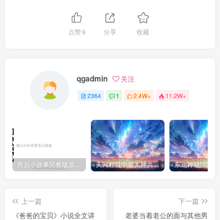
点赞
9
分享
收藏
qgadmin
关注
2364
1
2.4W+
11.2W+
雨后小故事完整版原片动态图（图+文字解说版）
天网栏目中最人神共愤的一期《消失的夫妻》
上一篇
下一篇
《爸爸的宝贝》小说全文讲
老婆当着老公的面与其他男