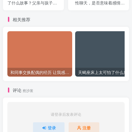
了什么故事？父亲与孩子的
性聊天，是否意味着感情不
深情互动是否能打动你？
忠？
相关推荐
和同事交换配偶的经历 让我感受到了从未有过的快乐
天
评论
抢沙发
请登录后发表评论
登录
注册