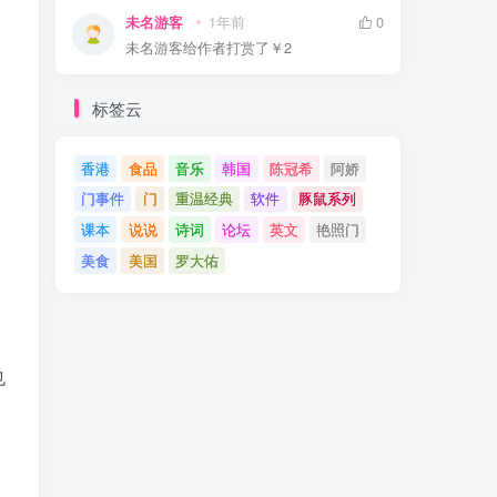
未名游客
1年前
0
未名游客
给作者打赏了
￥2
标签云
香港
食品
音乐
韩国
陈冠希
阿娇
门事件
门
重温经典
软件
豚鼠系列
课本
说说
诗词
论坛
英文
艳照门
美食
美国
罗大佑
也