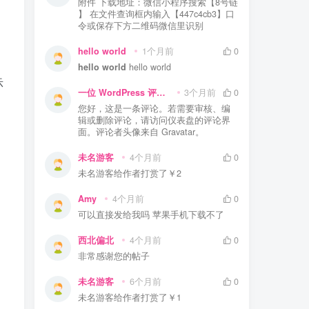
附件 下载地址：微信小程序搜索【8号链
】 在文件查询框内输入【447c4cb3】口
令或保存下方二维码微信里识别
hello world
1个月前
0
hello world
hello world
示
一位 WordPress 评论者
3个月前
0
您好，这是一条评论。若需要审核、编
辑或删除评论，请访问仪表盘的评论界
面。评论者头像来自 Gravatar。
未名游客
4个月前
0
未名游客
给作者打赏了
￥2
Amy
4个月前
0
可以直接发给我吗 苹果手机下载不了
西北偏北
4个月前
0
非常感谢您的帖子
未名游客
6个月前
0
未名游客
给作者打赏了
￥1