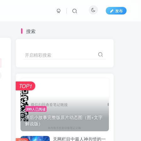
发布
搜索
开启精彩搜索
TOP1
。
399人已阅读
雨后小故事完整版原片动态图（图+文字
解说版）
。
天网栏目中最人神共愤的一
TOP2