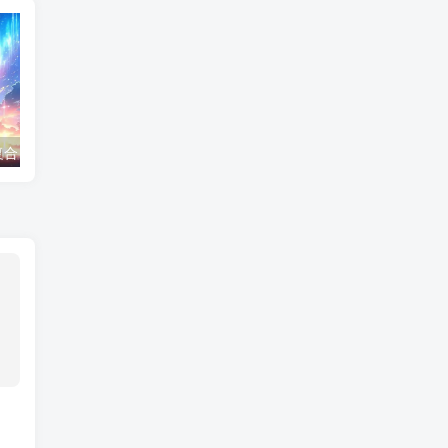
不建议和前任复合，除非出现这种情况
被女朋友拉黑了，这样挽回
同性恋怎么