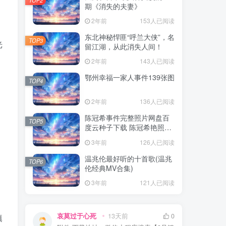
期《消失的夫妻》
2年前
153人已阅读
东北神秘悍匪“呼兰大侠”，名
TOP3
光
留江湖，从此消失人间！
2年前
143人已阅读
鄂州幸福一家人事件139张图
TOP4
2年前
136人已阅读
陈冠希事件完整照片网盘百
TOP5
度云种子下载 陈冠希艳照门
1300张图片全集 陈冠希艳照
。
3年前
126人已阅读
门全部图片观看
温兆伦最好听的十首歌(温兆
TOP6
伦经典MV合集)
3年前
121人已阅读
哀莫过于心死
13天前
0
填