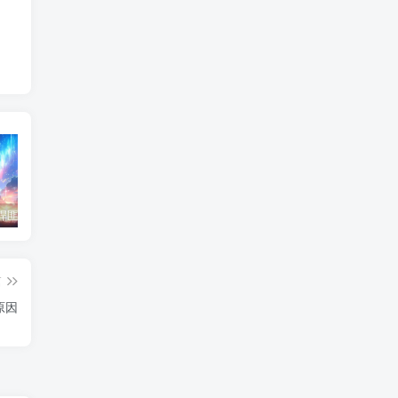
东北神秘悍匪“呼兰大侠”，名留江湖，从此消失人间！
鄂州幸福一家人事件139张图
陈冠希事件完整照片网盘百度云种子下载 陈冠希艳照门1300张图片全集 陈冠希艳照门全部图片观看
篇
原因