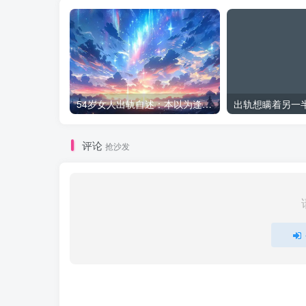
54岁女人出轨自述：本以为逢场作戏
评论
抢沙发