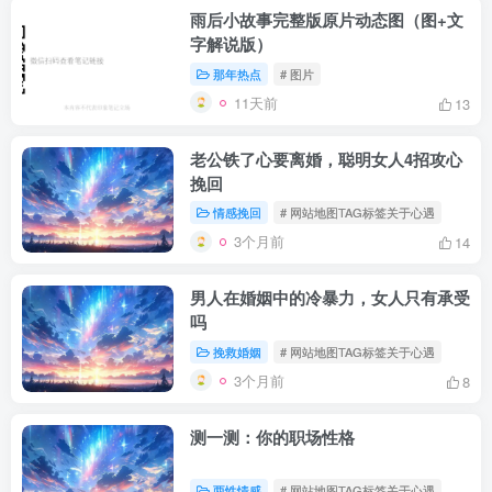
雨后小故事完整版原片动态图（图+文
字解说版）
那年热点
# 图片
11天前
13
老公铁了心要离婚，聪明女人4招攻心
挽回
情感挽回
# 网站地图TAG标签关于心遇
3个月前
14
男人在婚姻中的冷暴力，女人只有承受
吗
挽救婚姻
# 网站地图TAG标签关于心遇
3个月前
8
测一测：你的职场性格
两性情感
# 网站地图TAG标签关于心遇