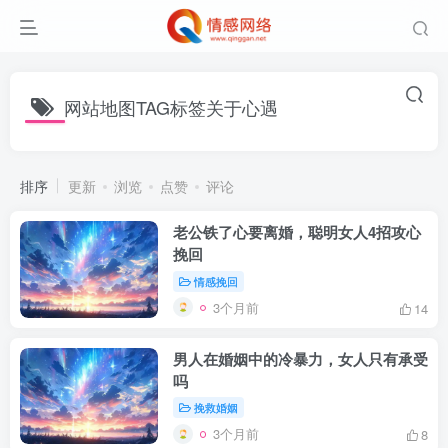
网站地图TAG标签关于心遇
排序
更新
浏览
点赞
评论
老公铁了心要离婚，聪明女人4招攻心
挽回
情感挽回
3个月前
14
男人在婚姻中的冷暴力，女人只有承受
吗
挽救婚姻
3个月前
8