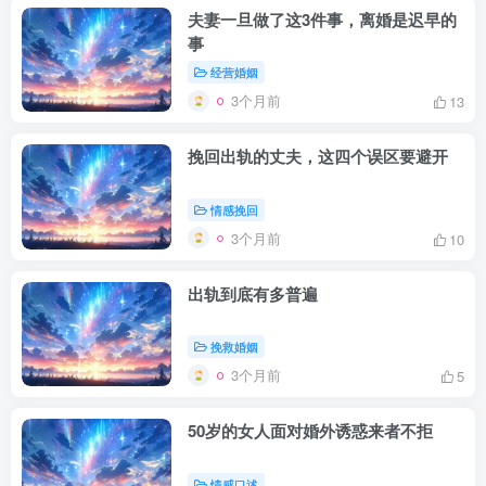
夫妻一旦做了这3件事，离婚是迟早的
事
经营婚姻
3个月前
13
挽回出轨的丈夫，这四个误区要避开
情感挽回
3个月前
10
出轨到底有多普遍
挽救婚姻
3个月前
5
50岁的女人面对婚外诱惑来者不拒
情感口述