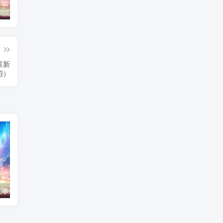
东北神秘悍匪“呼兰大侠”，名留江湖，从此消失人间！
鄂州幸福一家人事件139张图
陈冠希事件完整照片网盘百度云种子下载 陈冠希艳照门1300张图片全集 陈冠希艳照门全部图片观看
篇
案新
绍）
事件139张图
陈冠希事件完整照片网盘百度云种子下载 陈冠希艳照门1300张图片全集 陈冠希艳照门全部图片观看