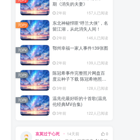
期《消失的夫妻》
2年前
157人已阅读
东北神秘悍匪“呼兰大侠”，名
TOP3
留江湖，从此消失人间！
2年前
146人已阅读
鄂州幸福一家人事件139张图
TOP4
2年前
139人已阅读
陈冠希事件完整照片网盘百
TOP5
度云种子下载 陈冠希艳照门
1300张图片全集 陈冠希艳照
3年前
128人已阅读
门全部图片观看
温兆伦最好听的十首歌(温兆
TOP6
伦经典MV合集)
3年前
122人已阅读
哀莫过于心死
14天前
0