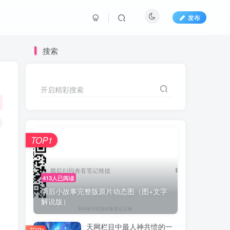
发布
搜索
开启精彩搜索
TOP1
马
413人已阅读
雨后小故事完整版原片动态图（图+文字
解说版）
天网栏目中最人神共愤的一
TOP2