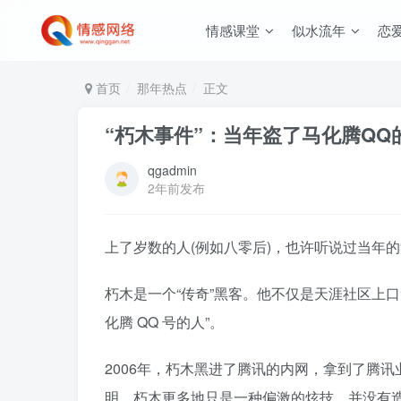
情感课堂
似水流年
恋
首页
那年热点
正文
“朽木事件”：当年盗了马化腾QQ
qgadmin
2年前发布
上了岁数的人(例如八零后)，也许听说过当年的
朽木是一个“传奇”黑客。他不仅是天涯社区上口无
化腾 QQ 号的人”。
2006年，朽木黑进了腾讯的内网，拿到了腾
明，朽木更多地只是一种偏激的炫技，并没有