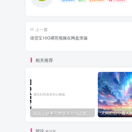
上一篇
借贷宝10G裸照视频在网盘泄漏
相关推荐
雨后小故事完整版原片动态图（图+文字解说版）
评论
抢沙发