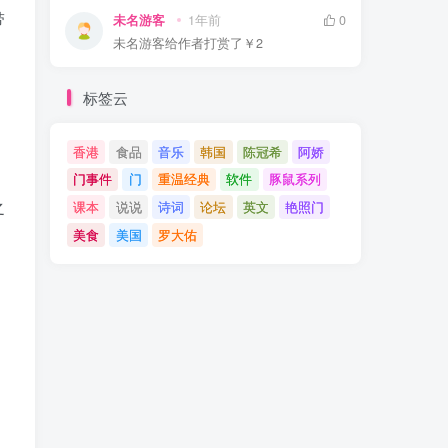
带
未名游客
1年前
0
未名游客
给作者打赏了
￥2
标签云
香港
食品
音乐
韩国
陈冠希
阿娇
门事件
门
重温经典
软件
豚鼠系列
之
课本
说说
诗词
论坛
英文
艳照门
美食
美国
罗大佑