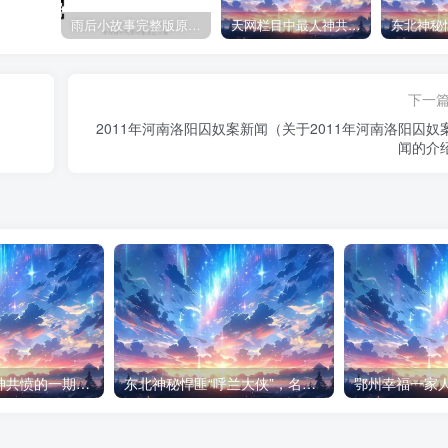
雨后小故事完整版原片动态图（图+文字解说版）
天网栏目中最人神共愤的一期《消失的夫妻》
下一
2011年河南洛阳囚奴案新闻（关于2011年河南洛阳囚奴
闻的介
天网栏目中最人神共愤的一期《消失的夫妻》
东北神秘悍匪“呼兰大侠”，名留江湖，从此消失人间！
鄂州幸福一家人