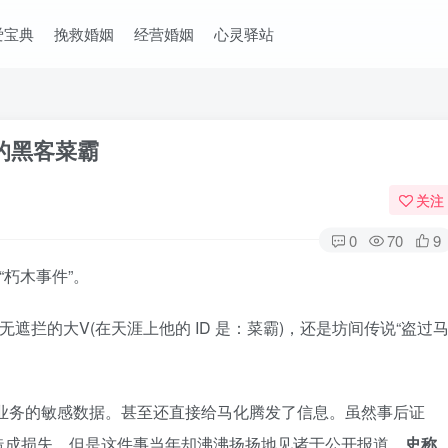
爱宝典
挽救婚姻
经营婚姻
心灵驿站
的黑客菜霸
关注
0
70
9
“朽木事件”。
遮拦的大V(在天涯上他的 ID 是：菜霸)，还是坊间传说“盗过
讯业务的敏感数据。甚至还直接给马化腾发了信息。虽然事后证
造成损失，但是这件事当年却沸沸扬扬地见诸于公开报道。
史称