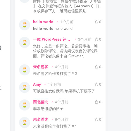
附件 下载地址：微信小程序搜索【8号链
】 在文件查询框内输入【447c4cb3】口
令或保存下方二维码微信里识别
hello world
1个月前
0
hello world
hello world
一位 WordPress 评论者
3个月前
0
您好，这是一条评论。若需要审核、编
居
辑或删除评论，请访问仪表盘的评论界
面。评论者头像来自 Gravatar。
未名游客
4个月前
0
未名游客
给作者打赏了
￥2
Amy
4个月前
0
红
可以直接发给我吗 苹果手机下载不了
西北偏北
4个月前
0
非常感谢您的帖子
未名游客
6个月前
0
未名游客
给作者打赏了
￥1