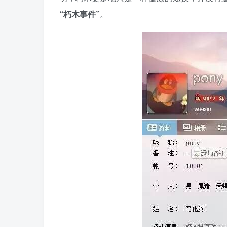
“朽木事件”
。