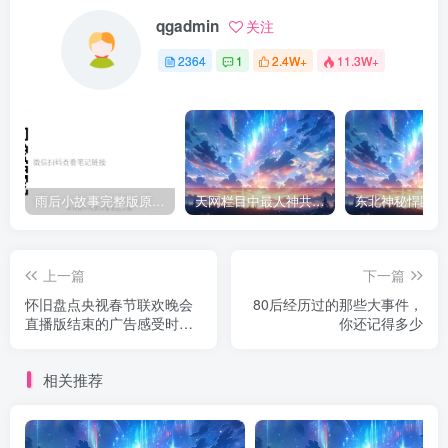
qgadmin
关注
2364
1
2.4W+
11.3W+
雨后小故事完整版原片动态图（图+文字解说版）
天网栏目中最人神共愤的一期《消失的夫妻》
上一篇
下一篇
怀旧盘点央视春节联欢晚会
80后经历过的那些大事件，
直播版结束的广告感受时代
你还记得多少
变迁
相关推荐