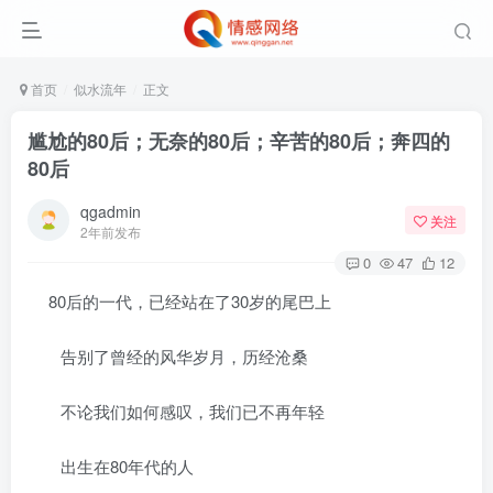
首页
似水流年
正文
尴尬的80后；无奈的80后；辛苦的80后；奔四的
80后
qgadmin
关注
2年前发布
0
47
12
80后的一代，已经站在了30岁的尾巴上
告别了曾经的风华岁月，历经沧桑
不论我们如何感叹，我们已不再年轻
出生在80年代的人