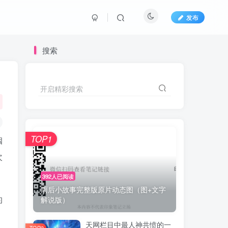
发布
搜索
开启精彩搜索
TOP1
姻
次
392人已阅读
雨后小故事完整版原片动态图（图+文字
的
解说版）
天网栏目中最人神共愤的一
TOP2