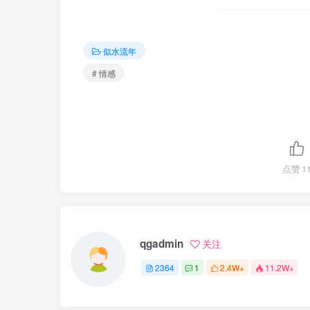
似水流年
# 情感
点赞
1
qgadmin
关注
2364
1
2.4W+
11.2W+