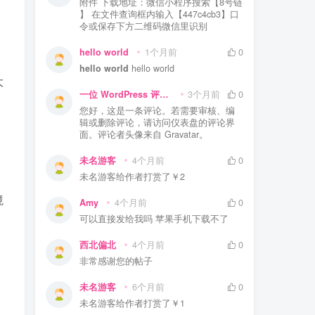
附件 下载地址：微信小程序搜索【8号链
】 在文件查询框内输入【447c4cb3】口
令或保存下方二维码微信里识别
hello world
1个月前
0
hello world
hello world
大
一位 WordPress 评论者
3个月前
0
您好，这是一条评论。若需要审核、编
辑或删除评论，请访问仪表盘的评论界
面。评论者头像来自 Gravatar。
未名游客
4个月前
0
未名游客
给作者打赏了
￥2
境
Amy
4个月前
0
可以直接发给我吗 苹果手机下载不了
西北偏北
4个月前
0
非常感谢您的帖子
未名游客
6个月前
0
未名游客
给作者打赏了
￥1