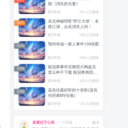
期《消失的夫妻》
2年前
151人已阅读
东北神秘悍匪“呼兰大侠”，名
TOP3
留江湖，从此消失人间！
2年前
142人已阅读
鄂州幸福一家人事件139张图
TOP4
2年前
130人已阅读
陈冠希事件完整照片网盘百
TOP5
度云种子下载 陈冠希艳照门
1300张图片全集 陈冠希艳照
3年前
125人已阅读
门全部图片观看
温兆伦最好听的十首歌(温兆
TOP6
伦经典MV合集)
3年前
121人已阅读
哀莫过于心死
11天前
0
了