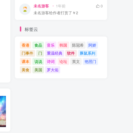
未名游客
1年前
0
未名游客
给作者打赏了
￥2
标签云
香港
食品
音乐
韩国
陈冠希
阿娇
门事件
门
重温经典
软件
豚鼠系列
课本
说说
诗词
论坛
英文
艳照门
美食
美国
罗大佑
东北神秘悍匪“呼兰大侠”，名留江湖，从此消失人间！
鄂州幸福一家人事件139张图
陈冠希事件完整照片网盘百度云种子下载 陈冠希艳照门1300张图片全集 陈冠希艳照门全部图片观看