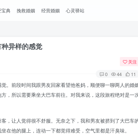
爱宝典
挽救婚姻
经营婚姻
心灵驿站
有种异样的感觉
关注
0
44
11
感觉。前段时间我跟男友回家看望他爸妈，顺便聊一聊两人的婚
地方，所以需要乘坐大巴车前往。对我来说，这段旅程绝对是一
乘客，让人觉得很不舒服。无奈之下，我和男友被挤到了大巴车
我坐在他的腿上，连动一下都觉得难受，空气里都是汗臭味。