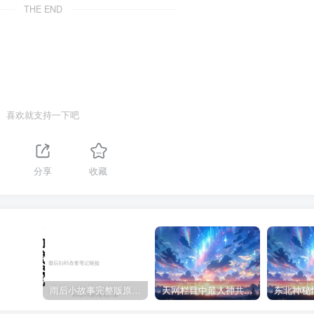
THE END
喜欢就支持一下吧
1
分享
收藏
雨后小故事完整版原片动态图（图+文字解说版）
天网栏目中最人神共愤的一期《消失的夫妻》