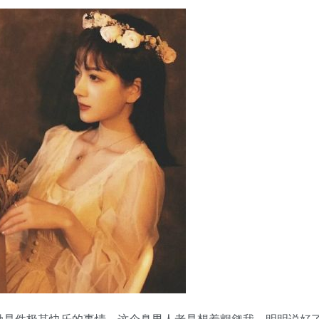
触是件极其快乐的事情。这个臭男人老是想着觊觎我，明明说好