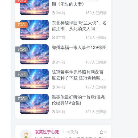
期《消失的夫妻》
2年前
153人已阅读
东北神秘悍匪“呼兰大侠”，名
TOP3
留江湖，从此消失人间！
2年前
143人已阅读
鄂州幸福一家人事件139张图
TOP4
2年前
137人已阅读
陈冠希事件完整照片网盘百
TOP5
度云种子下载 陈冠希艳照门
1300张图片全集 陈冠希艳照
3年前
127人已阅读
门全部图片观看
温兆伦最好听的十首歌(温兆
TOP6
伦经典MV合集)
3年前
121人已阅读
哀莫过于心死
13天前
0