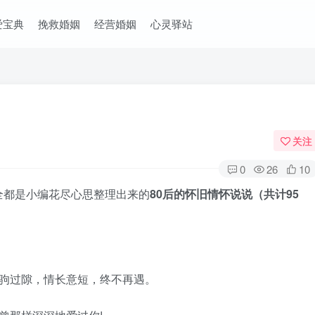
爱宝典
挽救婚姻
经营婚姻
心灵驿站
）
关注
0
26
10
全都是小编花尽心思整理出来的
80后的怀旧情怀说说（共计95
白驹过隙，情长意短，终不再遇。