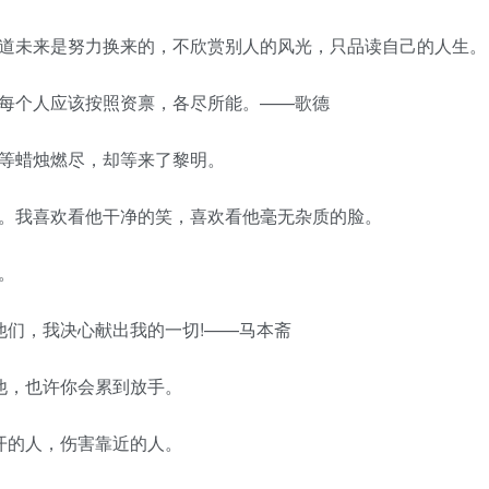
知道未来是努力换来的，不欣赏别人的风光，只品读自己的人生。
，每个人应该按照资禀，各尽所能。——歌德
想等蜡烛燃尽，却等来了黎明。
我。我喜欢看他干净的笑，喜欢看他毫无杂质的脸。
。
他们，我决心献出我的一切!——马本斋
他，也许你会累到放手。
开的人，伤害靠近的人。