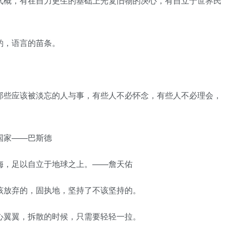
气概，有在自力更生的基础上光复旧物的决心，有自立于世界民
酌，语言的苗条。
那些应该被淡忘的人与事，有些人不必怀念，有些人不必理会，
国家——巴斯德
侮，足以自立于地球之上。——詹天佑
该放弃的，固执地，坚持了不该坚持的。
心翼翼，拆散的时候，只需要轻轻一拉。