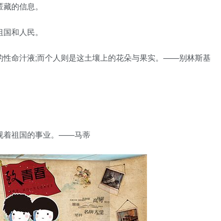
匿藏的信息。
祖国和人民。
的性命汁液;而个人则是这土壤上的花朵与果实。——别林斯基
。
视着祖国的事业。——马蒂