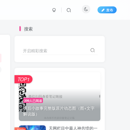
发布
搜索
开启精彩搜索
TOP1
399人已阅读
雨后小故事完整版原片动态图（图+文字
解说版）
天网栏目中最人神共愤的一
TOP2