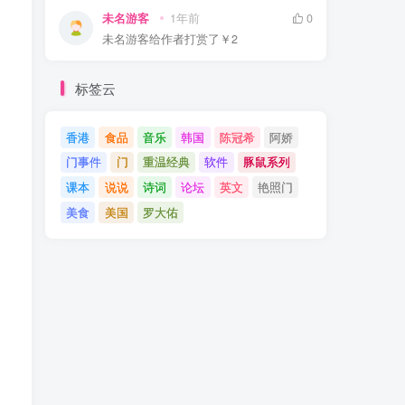
未名游客
1年前
0
未名游客
给作者打赏了
￥2
标签云
香港
食品
音乐
韩国
陈冠希
阿娇
门事件
门
重温经典
软件
豚鼠系列
课本
说说
诗词
论坛
英文
艳照门
美食
美国
罗大佑