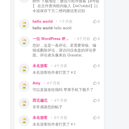
附件 下载地址：微信小程序搜索【8号链
】 在文件查询框内输入【447c4cb3】口
令或保存下方二维码微信里识别
hello world
1个月前
0
hello world
hello world
一位 WordPress 评论者
3个月前
0
您好，这是一条评论。若需要审核、编
辑或删除评论，请访问仪表盘的评论界
面。评论者头像来自 Gravatar。
未名游客
4个月前
0
未名游客
给作者打赏了
￥2
Amy
4个月前
0
可以直接发给我吗 苹果手机下载不了
西北偏北
4个月前
0
非常感谢您的帖子
未名游客
6个月前
0
未名游客
给作者打赏了
￥1