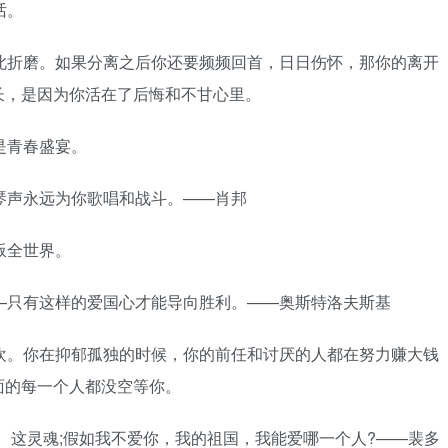
话。
此折磨。如果分离之后你还要频频回首，日日伤怀，那你的离开
长，是因为你活在了后悔和不甘心里。
是青春盛宴。
琴声永远为你歌唱和战斗。——肖邦
叛全世界。
—只有这样的爱国心才能导向胜利。——奥斯特洛夫斯基
欢。你在抑郁孤独的时候，你的前任和讨厌的人都在努力赚大钱
面的每一个人都没空等你。
心、这灵魂;假如我不爱你，我的祖国，我能爱哪一个人?——裴多