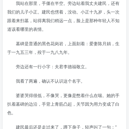
我站在那里，手僵在半空。旁边站着我丈夫建民，还有
我们的儿子小正。建民也愣着，没动。小正十九岁，头一次
跟着来扫墓，站得离我们稍远一点，脸上是那种年轻人不知
道该看哪里的表情。
墓碑是普通的黑色花岗岩，上面刻着：爱妻陈月娟，生
于一九五三年，殁于一九八九年。
旁边还有一行小字：夫君李德福敬立。
我看了两遍，确认不认识这个名字。
婆婆哭得很低，不像哭，更像是憋着什么在喘。她的手
扒着墓碑的边沿，手背上青筋凸起，关节因为用力变成了白
色。
建民最后还是走过来了，蹲下身子，轻声叫了一句：”