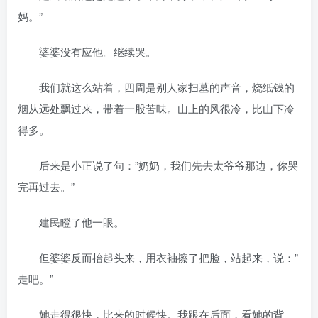
妈。”
婆婆没有应他。继续哭。
我们就这么站着，四周是别人家扫墓的声音，烧纸钱的
烟从远处飘过来，带着一股苦味。山上的风很冷，比山下冷
得多。
后来是小正说了句：”奶奶，我们先去太爷爷那边，你哭
完再过去。”
建民瞪了他一眼。
但婆婆反而抬起头来，用衣袖擦了把脸，站起来，说：”
走吧。”
她走得很快，比来的时候快。我跟在后面，看她的背