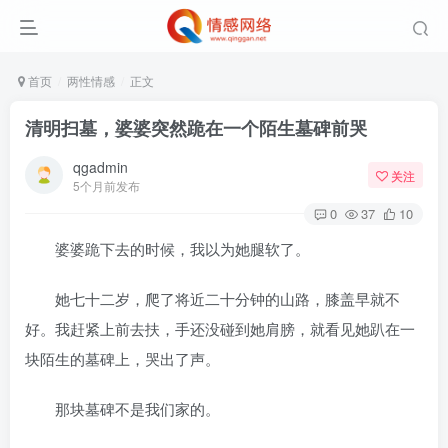
首页
两性情感
正文
清明扫墓，婆婆突然跪在一个陌生墓碑前哭
qgadmin
关注
5个月前发布
0
37
10
婆婆跪下去的时候，我以为她腿软了。
她七十二岁，爬了将近二十分钟的山路，膝盖早就不
好。我赶紧上前去扶，手还没碰到她肩膀，就看见她趴在一
块陌生的墓碑上，哭出了声。
那块墓碑不是我们家的。