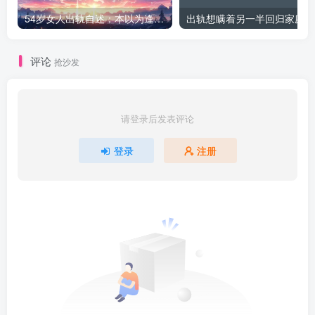
54岁女人出轨自述：本以为逢场作戏
出
评论
抢沙发
请登录后发表评论
登录
注册