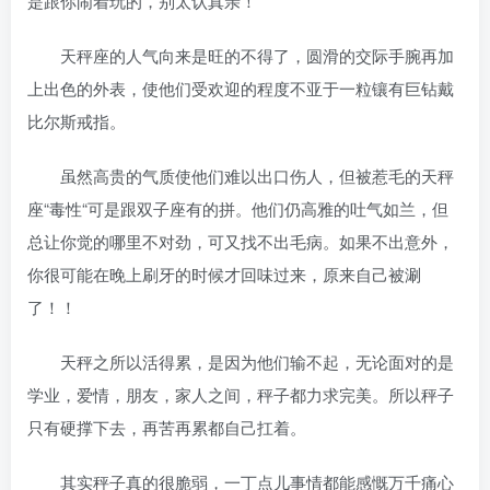
是跟你闹着玩的，别太认真亲！”
天秤座的人气向来是旺的不得了，圆滑的交际手腕再加
上出色的外表，使他们受欢迎的程度不亚于一粒镶有巨钻戴
比尔斯戒指。
虽然高贵的气质使他们难以出口伤人，但被惹毛的天秤
座“毒性“可是跟双子座有的拼。他们仍高雅的吐气如兰，但
总让你觉的哪里不对劲，可又找不出毛病。如果不出意外，
你很可能在晚上刷牙的时候才回味过来，原来自己被涮
了！！
天秤之所以活得累，是因为他们输不起，无论面对的是
学业，爱情，朋友，家人之间，秤子都力求完美。所以秤子
只有硬撑下去，再苦再累都自己扛着。
其实秤子真的很脆弱，一丁点儿事情都能感慨万千痛心