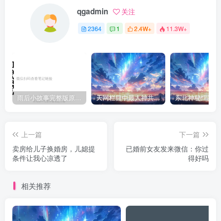
qgadmin
关注
2364
1
2.4W+
11.3W+
雨后小故事完整版原片动态图（图+文字解说版）
天网栏目中最人神共愤的一期《消失的夫妻》
上一篇
下一篇
卖房给儿子换婚房，儿媳提
已婚前女友发来微信：你过
条件让我心凉透了
得好吗
相关推荐