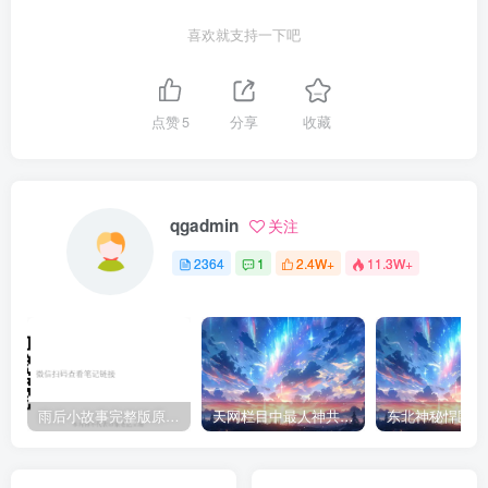
喜欢就支持一下吧
点赞
5
分享
收藏
qgadmin
关注
2364
1
2.4W+
11.3W+
雨后小故事完整版原片动态图（图+文字解说版）
天网栏目中最人神共愤的一期《消失的夫妻》