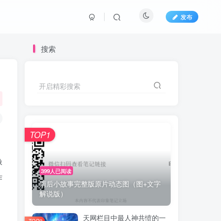
发布
搜索
开启精彩搜索
TOP1
像
399人已阅读
作
雨后小故事完整版原片动态图（图+文字
解说版）
天网栏目中最人神共愤的一
TOP2