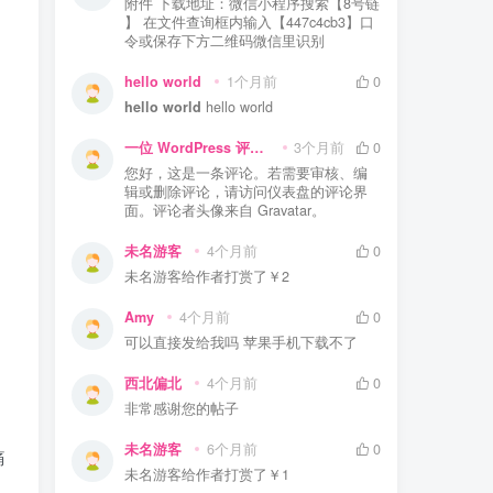
附件 下载地址：微信小程序搜索【8号链
】 在文件查询框内输入【447c4cb3】口
令或保存下方二维码微信里识别
hello world
1个月前
0
hello world
hello world
一位 WordPress 评论者
3个月前
0
您好，这是一条评论。若需要审核、编
辑或删除评论，请访问仪表盘的评论界
面。评论者头像来自 Gravatar。
未名游客
4个月前
0
未名游客
给作者打赏了
￥2
Amy
4个月前
0
可以直接发给我吗 苹果手机下载不了
西北偏北
4个月前
0
非常感谢您的帖子
，
未名游客
6个月前
0
痛
未名游客
给作者打赏了
￥1