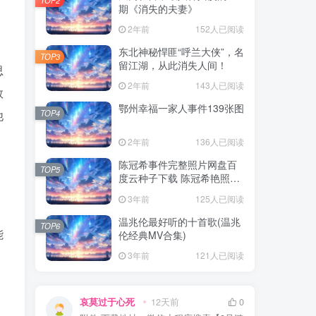
期《消失的夫妻》
2年前
152人已阅读
东北神秘悍匪“呼兰大侠”，名
TOP3
留江湖，从此消失人间！
思
2年前
143人已阅读
数
鄂州幸福一家人事件139张图
TOP4
他
2年前
136人已阅读
陈冠希事件完整照片网盘百
TOP5
度云种子下载 陈冠希艳照门
1300张图片全集 陈冠希艳照
3年前
125人已阅读
门全部图片观看
温兆伦最好听的十首歌(温兆
TOP6
能
伦经典MV合集)
3年前
121人已阅读
哀莫过于心死
12天前
0