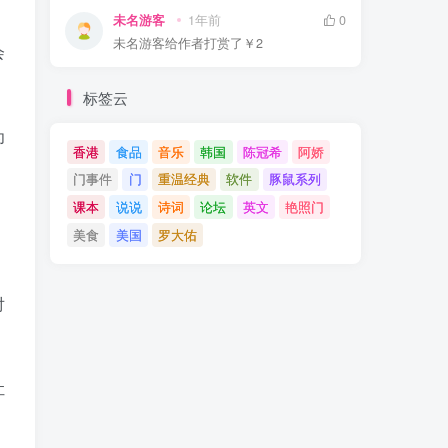
未名游客
1年前
0
未名游客
给作者打赏了
￥2
会
标签云
为
香港
食品
音乐
韩国
陈冠希
阿娇
门事件
门
重温经典
软件
豚鼠系列
课本
说说
诗词
论坛
英文
艳照门
美食
美国
罗大佑
对
让