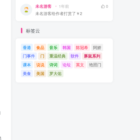
未名游客
1年前
0
。
未名游客
给作者打赏了
￥2
标签云
香港
食品
音乐
韩国
陈冠希
阿娇
门事件
门
重温经典
软件
豚鼠系列
课本
说说
诗词
论坛
英文
艳照门
美食
美国
罗大佑
的
样