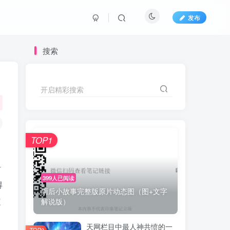
发布
搜索
开启精彩搜索
TOP1
后
399人已阅读
得
雨后小故事完整版原片动态图（图+文字
定
解说版）
天网栏目中最人神共愤的一
TOP2