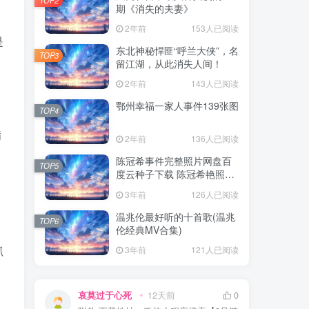
期《消失的夫妻》
，
2年前
153人已阅读
是
东北神秘悍匪“呼兰大侠”，名
TOP3
留江湖，从此消失人间！
2年前
143人已阅读
鄂州幸福一家人事件139张图
TOP4
满
2年前
136人已阅读
陈冠希事件完整照片网盘百
TOP5
度云种子下载 陈冠希艳照门
1300张图片全集 陈冠希艳照
3年前
126人已阅读
门全部图片观看
温兆伦最好听的十首歌(温兆
TOP6
伦经典MV合集)
抓
3年前
121人已阅读
哀莫过于心死
12天前
0