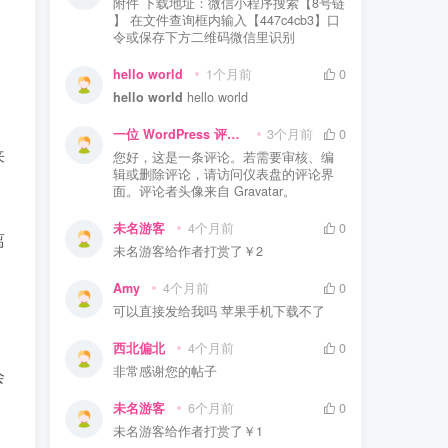
附件 下载地址：微信小程序搜索【8号链
】 在文件查询框内输入【447c4cb3】口
令或保存下方二维码微信里识别
hello world
1个月前
0
hello world
hello world
一位 WordPress 评论者
3个月前
0
来
您好，这是一条评论。若需要审核、编
辑或删除评论，请访问仪表盘的评论界
面。评论者头像来自 Gravatar。
未名游客
4个月前
0
离
未名游客
给作者打赏了
￥2
Amy
4个月前
0
可以直接发给我吗 苹果手机下载不了
西北偏北
4个月前
0
非常感谢您的帖子
会
未名游客
6个月前
0
未名游客
给作者打赏了
￥1