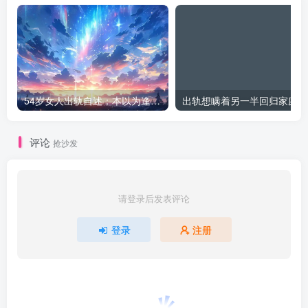
54岁女人出轨自述：本以为逢场作戏
出
评论
抢沙发
请登录后发表评论
登录
注册