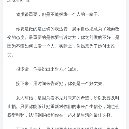
物质很重要，但是不能捆绑一个人的一辈子。
你要是做的是正确的表达爱，展示自己愿意为了她而改
变的态度。最重要的是你要告诉对方：你之前做的不好，是
因为不懂如何去爱一个人。实际上，你愿意为了她付出改
变。
很多话，你要说出来对方才知道。
接下来，用时间来告诉她，你会是一个好丈夫。
女人离婚，是因为看不见对未来的希望，所以想要及时
止损。只要你能够让她重新对你们的未来产生信心，她也会
权衡利弊，认识到继续和你在一起才是生活的最佳选择。