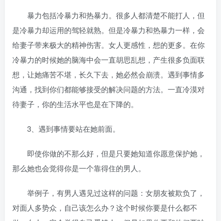
暴力包括冷暴力和热暴力。很多人都清楚不能打人，但
是冷暴力却运用的驾轻就熟。但是冷暴力和热暴力一样，会
给妻子带来极大的精神伤害。女人更感性，想的更多。在你
冷暴力的时候她的脑海中会一直胡思乱想，产生很多负面联
想，让她痛苦不堪，长久下去，她必然会崩溃。遇到事情多
沟通，找到你们都能够接受的解决问题的方法。一直冷漠对
待妻子，你的生活水平也是在下降的。
3、遇到事情要站在她前面。
即使你做的不那么好，但是只要她知道你愿意保护她，
那么她也会觉得你是一个靠得住的男人。
举例子，有男人遇见过这样的问题：女朋友被欺负了，
对面人多势众，自己该怎么办？这个时候你要是什么都不