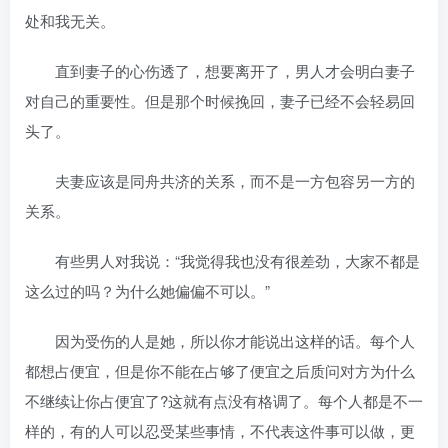
处和我无关。
直到妻子的心伤透了，想要离开了，男人才会明白妻子
对自己的重要性。但是那个时候挽回，妻子已经不会轻易回
头了。
夫妻应该是同舟共济的关系，而不是一方包容另一方的
关系。
有些男人对我说：“我觉得我也没有很差劲，大家不都是
这么过的吗？为什么她偏偏不可以。”
因为受伤的人是她，所以你才能说出这样的话。每个人
都想占便宜，但是你不能在占够了便宜之后质问对方为什么
不继续让你占便宜了?这就有点没有格调了。每个人都是不一
样的，有的人可以忍受某些事情，不代表这件事可以做，更