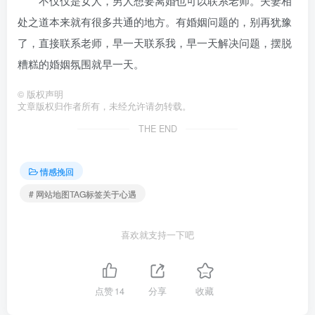
不仅仅是女人，男人想要离婚也可以联系老师。夫妻相
处之道本来就有很多共通的地方。有婚姻问题的，别再犹豫
了，直接联系老师，早一天联系我，早一天解决问题，摆脱
糟糕的婚姻氛围就早一天。
©
版权声明
文章版权归作者所有，未经允许请勿转载。
THE END
情感挽回
# 网站地图TAG标签关于心遇
喜欢就支持一下吧
点赞
14
分享
收藏