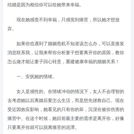
结婚是因为相信你可以给她带来幸福。
现在她感觉不到幸福，只感觉到痛苦，所以她才想放
弃。
如果你也遇到了婚姻危机不知道该怎么办，可以直接发
消息联系我，让我来帮你分析妻子想要离开你的原因，教你
怎么做才能让妻子回心转意，重建健康幸福的婚姻关系！
一、安抚她的情绪。
女人是感性的。在情绪冲动的情况下，女人不会理智的
去考虑她以后离婚后要怎么生活，而是想先拯救自己。现在
受近因效应影响，她看见的只有你的坏，沉浸在被你伤害的
痛苦中。在这个时候，她目前最主要的需求是离开你，好像
只要离开你就可以脱离痛苦的泥潭。