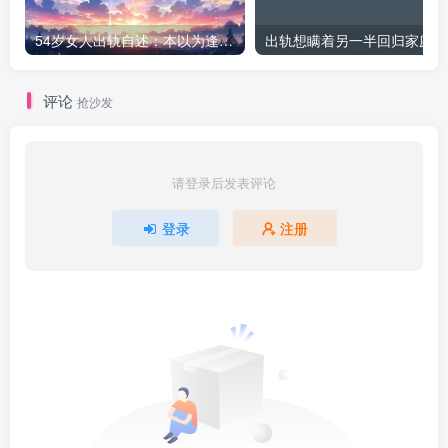
54岁女人出轨自述：本以为逢场作戏
出
评论
抢沙发
请登录后发表评论
登录
注册